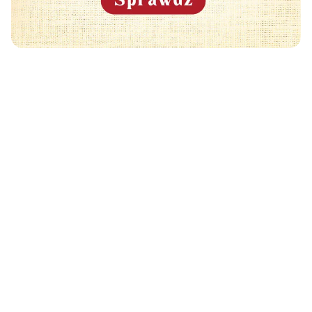
Może Cię również zainteresować
🧡