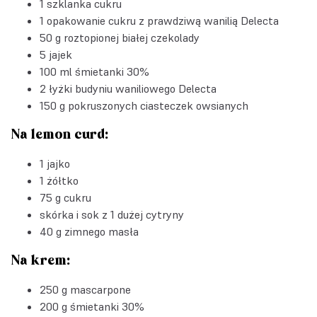
1 szklanka cukru
1 opakowanie
cukru z prawdziwą wanilią Delecta
50 g roztopionej białej czekolady
5 jajek
100 ml śmietanki 30%
2 łyżki
budyniu waniliowego Delecta
150 g pokruszonych ciasteczek owsianych
Na lemon curd:
1 jajko
1 żółtko
75 g cukru
skórka i sok z 1 dużej cytryny
40 g zimnego masła
Na krem:
250 g mascarpone
200 g śmietanki 30%