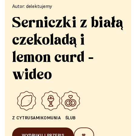
Autor: delektujemy
Serniczki z białą
czekoladą i
lemon curd -
wideo
Z CYTRUSAMI
KOMUNIA
ŚLUB
WYDRUKUJ PRZEPIS
🧡