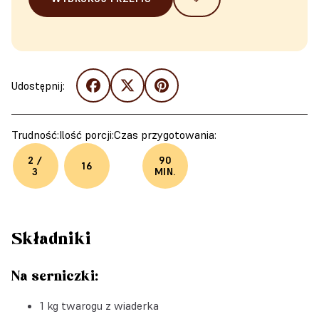
Udostępnij:
Trudność:
Ilość porcji:
Czas przygotowania:
2 /
90
16
3
MIN.
Składniki
Na serniczki:
1 kg twarogu z wiaderka