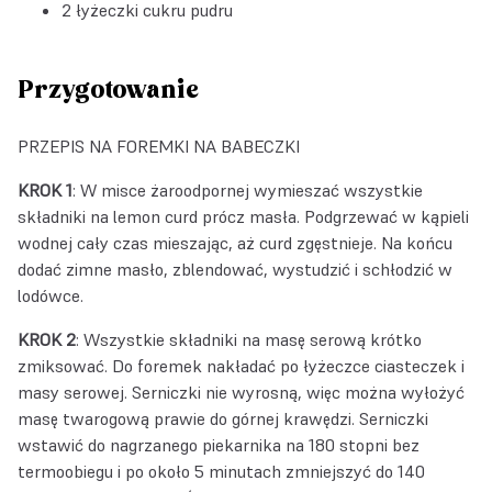
2 łyżeczki cukru pudru
Przygotowanie
PRZEPIS NA FOREMKI NA BABECZKI
KROK 1
: W misce żaroodpornej wymieszać wszystkie
składniki na lemon curd prócz masła. Podgrzewać w kąpieli
wodnej cały czas mieszając, aż curd zgęstnieje. Na końcu
dodać zimne masło, zblendować, wystudzić i schłodzić w
lodówce.
KROK 2
: Wszystkie składniki na masę serową krótko
zmiksować. Do foremek nakładać po łyżeczce ciasteczek i
masy serowej. Serniczki nie wyrosną, więc można wyłożyć
masę twarogową prawie do górnej krawędzi. Serniczki
wstawić do nagrzanego piekarnika na 180 stopni bez
termoobiegu i po około 5 minutach zmniejszyć do 140