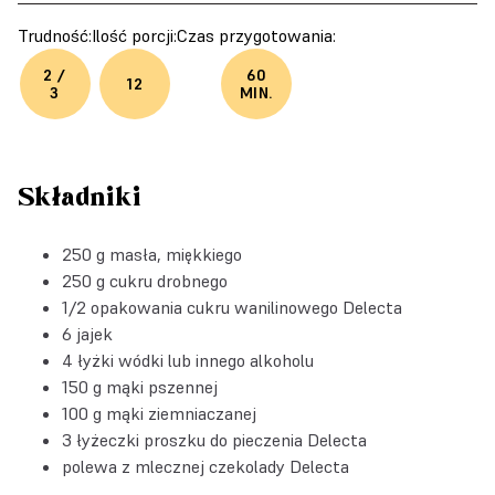
Trudność:
Ilość porcji:
Czas przygotowania:
2 /
60
12
3
MIN.
Składniki
250 g masła, miękkiego
250 g cukru drobnego
1/2 opakowania
cukru wanilinowego Delecta
6 jajek
4 łyżki wódki lub innego alkoholu
150 g mąki pszennej
100 g mąki ziemniaczanej
3 łyżeczki
proszku do pieczenia Delecta
polewa z mlecznej czekolady Delecta