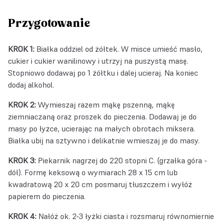
Przygotowanie
KROK 1:
Białka oddziel od żółtek. W misce umieść masło,
cukier i cukier wanilinowy i utrzyj na puszystą masę.
Stopniowo dodawaj po 1 żółtku i dalej ucieraj. Na koniec
dodaj alkohol.
KROK 2:
Wymieszaj razem mąkę pszenną, mąkę
ziemniaczaną oraz proszek do pieczenia. Dodawaj je do
masy po łyżce, ucierając na małych obrotach miksera.
Białka ubij na sztywno i delikatnie wmieszaj je do masy.
KROK 3:
Piekarnik nagrzej do 220 stopni C. (grzałka góra -
dół). Formę keksową o wymiarach 28 x 15 cm lub
kwadratową 20 x 20 cm posmaruj tłuszczem i wyłóż
papierem do pieczenia.
KROK 4:
Nałóż ok. 2-3 łyżki ciasta i rozsmaruj równomiernie