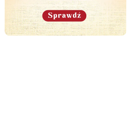
Może Cię również zainteresować
🧡