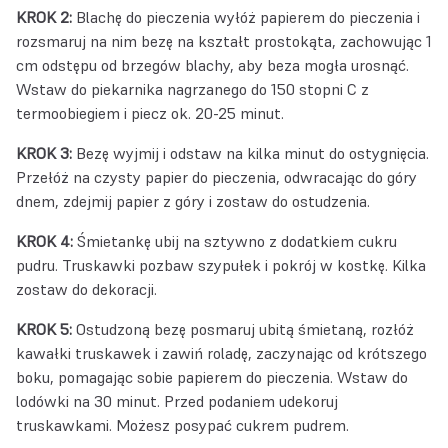
KROK 2:
Blachę do pieczenia wyłóż papierem do pieczenia i
rozsmaruj na nim bezę na kształt prostokąta, zachowując 1
cm odstępu od brzegów blachy, aby beza mogła urosnąć.
Wstaw do piekarnika nagrzanego do 150 stopni C z
termoobiegiem i piecz ok. 20-25 minut.
KROK 3:
Bezę wyjmij i odstaw na kilka minut do ostygnięcia.
Przełóż na czysty papier do pieczenia, odwracając do góry
dnem, zdejmij papier z góry i zostaw do ostudzenia.
KROK 4:
Śmietankę ubij na sztywno z dodatkiem cukru
pudru. Truskawki pozbaw szypułek i pokrój w kostkę. Kilka
zostaw do dekoracji.
KROK 5:
Ostudzoną bezę posmaruj ubitą śmietaną, rozłóż
kawałki truskawek i zawiń roladę, zaczynając od krótszego
boku, pomagając sobie papierem do pieczenia. Wstaw do
lodówki na 30 minut. Przed podaniem udekoruj
truskawkami. Możesz posypać cukrem pudrem.