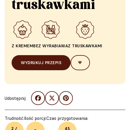
truskawkami
Z KREMEM
BEZ WYRABIANIA
Z TRUSKAWKAMI
WYDRUKUJ PRZEPIS
🧡
Udostępnij:
Trudność:
Ilość porcji:
Czas przygotowania:
2 /
45