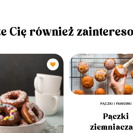
e Cię również zainteres
🧡
PĄCZKI I FAWORKI
Pączki
ziemniacz