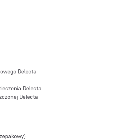
iowego Delecta
pieczenia Delecta
zczonej Delecta
rzepakowy)