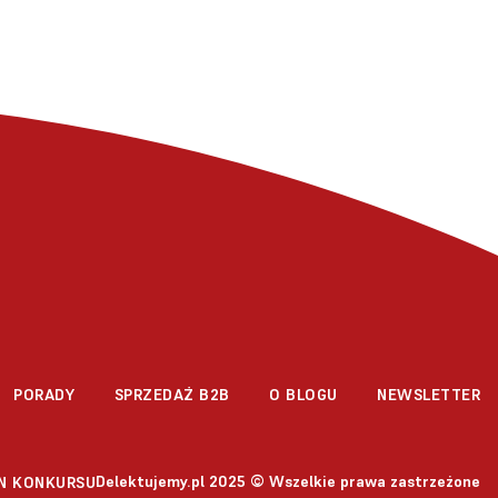
PORADY
SPRZEDAŻ B2B
O BLOGU
NEWSLETTER
Delektujemy.pl 2025 © Wszelkie prawa zastrzeżone
N KONKURSU