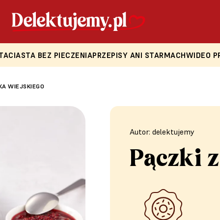
TA
CIASTA BEZ PIECZENIA
PRZEPISY ANI STARMACH
WIDEO P
KA WIEJSKIEGO
Autor: delektujemy
Pączki z