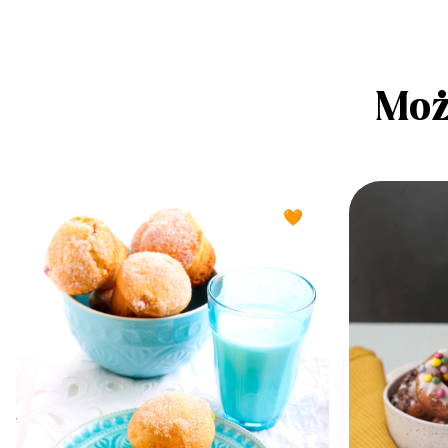
Moż
🧡