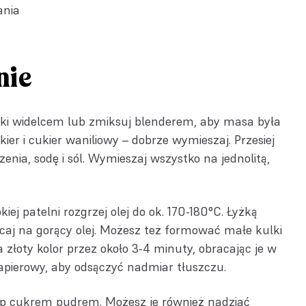
ania
nie
ski widelcem lub zmiksuj blenderem, aby masa była
ukier i cukier waniliowy – dobrze wymieszaj. Przesiej
enia, sodę i sól. Wymieszaj wszystko na jednolitą,
iej patelni rozgrzej olej do ok. 170-180°C. Łyżką
zucaj na gorący olej. Możesz też formować małe kulki
złoty kolor przez około 3-4 minuty, obracając je w
papierowy, aby odsączyć nadmiar tłuszczu.
p cukrem pudrem. Możesz je również nadziać