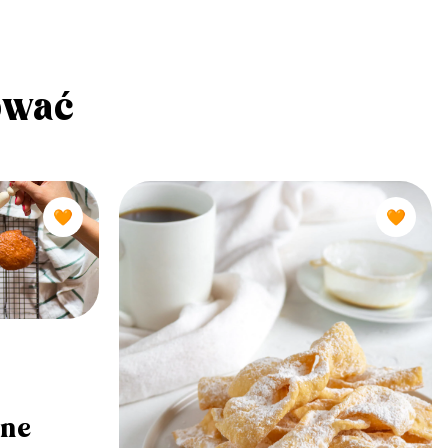
ować
🧡
🧡
ane