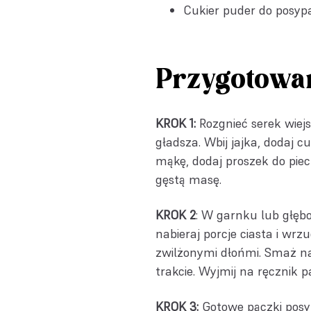
Cukier puder do posyp
Przygotowa
KROK 1:
Rozgnieć serek wiej
gładsza. Wbij jajka, dodaj c
mąkę, dodaj proszek do piecz
gęstą masę.
KROK 2
: W garnku lub głębok
nabieraj porcje ciasta i wr
zwilżonymi dłońmi. Smaż na 
trakcie. Wyjmij na ręcznik 
KROK 3:
Gotowe pączki posy