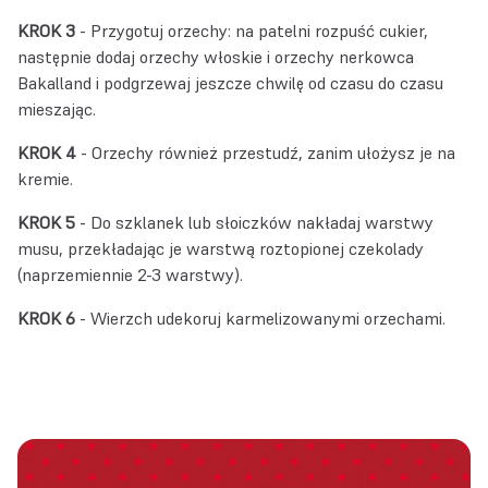
KROK 3
- Przygotuj orzechy: na patelni rozpuść cukier,
następnie dodaj orzechy włoskie i orzechy nerkowca
Bakalland i podgrzewaj jeszcze chwilę od czasu do czasu
mieszając.
KROK 4
- Orzechy również przestudź, zanim ułożysz je na
kremie.
KROK 5
- Do szklanek lub słoiczków nakładaj warstwy
musu, przekładając je warstwą roztopionej czekolady
(naprzemiennie 2-3 warstwy).
KROK 6
- Wierzch udekoruj karmelizowanymi orzechami.