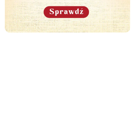
Może Cię również zainteresować
🧡