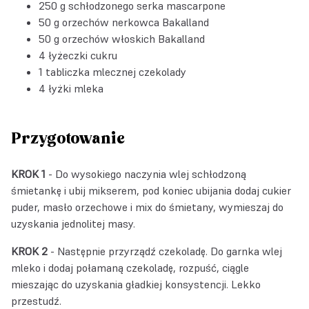
250 g schłodzonego serka mascarpone
50 g orzechów nerkowca Bakalland
50 g orzechów włoskich Bakalland
4 łyżeczki cukru
1 tabliczka mlecznej czekolady
4 łyżki mleka
Przygotowanie
KROK 1
- Do wysokiego naczynia wlej schłodzoną
śmietankę i ubij mikserem, pod koniec ubijania dodaj cukier
puder, masło orzechowe i mix do śmietany, wymieszaj do
uzyskania jednolitej masy.
KROK 2
- Następnie przyrządź czekoladę. Do garnka wlej
mleko i dodaj połamaną czekoladę, rozpuść, ciągle
mieszając do uzyskania gładkiej konsystencji. Lekko
przestudź.