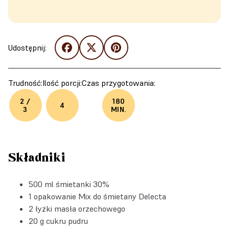
Udostępnij:
Trudność:
Ilość porcji:
Czas przygotowania:
2 /
180
4
3
MIN.
Składniki
500 ml śmietanki 30%
1 opakowanie
Mix do śmietany Delecta
2 łyżki masła orzechowego
20 g cukru pudru