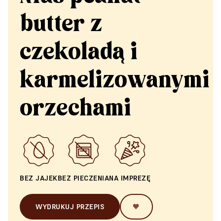
butter z
czekoladą i
karmelizowanymi
orzechami
BEZ JAJEK
BEZ PIECZENIA
NA IMPREZĘ
WYDRUKUJ PRZEPIS
🧡