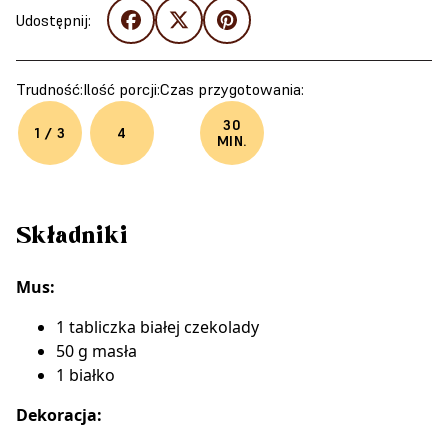
Udostępnij:
Trudność:
Ilość porcji:
Czas przygotowania:
30
1 / 3
4
MIN.
Składniki
Mus:
1 tabliczka białej czekolady
50 g masła
1 białko
Dekoracja: