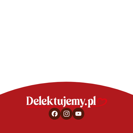
DESERY - SZYBKIE 
Kisiel pom
grapefruitow