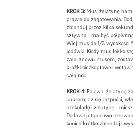
KROK 3:
Mus: żelatynę namo
prawie do zagotowania. Doda
zblenduj przez kilka sekund
sztywno - ma być półpłynna.
Wlej mus do 1/3 wysokości 
lodówki. Kiedy mus lekko s
zalej znowu musem, zostawi
krążki biszkoptowe i wstaw 
całą noc.
KROK 4:
Polewa: żelatynę za
cukrem, aż się rozpuści, wl
czekoladę i żelatynę - miesz
Dodawaj stopniowo czerwon
koniec krótko zblenduj i wy