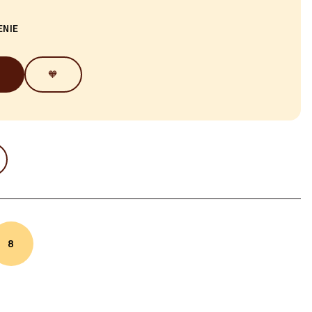
ENIE
🧡
8