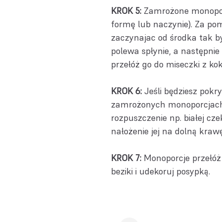
KROK 5:
Zamrożone monoporc
formę lub naczynie). Za p
zaczynajac od środka tak b
polewa spłynie, a następnie
przełóż go do miseczki z ko
KROK 6:
Jeśli będziesz pok
zamrożonych monoporcjach.
rozpuszczenie np. białej cze
nałożenie jej na dolną krawę
KROK 7:
Monoporcje przełóż 
beziki i udekoruj posypką.