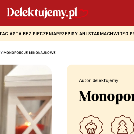
TA
CIASTA BEZ PIECZENIA
PRZEPISY ANI STARMACH
WIDEO P
SY
MONOPORCJE MIKOŁAJKOWE
|
Autor: delektujemy
Monopor