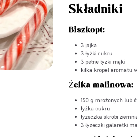
Składniki
Biszkopt:
3 jajka
3 łyżki cukru
3 pełne łyżki mąki
kilka kropel
aromatu w
Żelka malinowa:
150 g mrożonych lub ś
łyżka cukru
łyżeczka skrobi ziemni
3 łyżeczki
galaretki ma