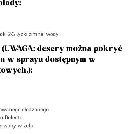
olady:
%
ok. 2-3 łyżki zimnej wody
a (UWAGA: desery można pokryć
m w sprayu dostępnym w
towych.):
owanego słodzonego
u Delecta
erwony w żelu