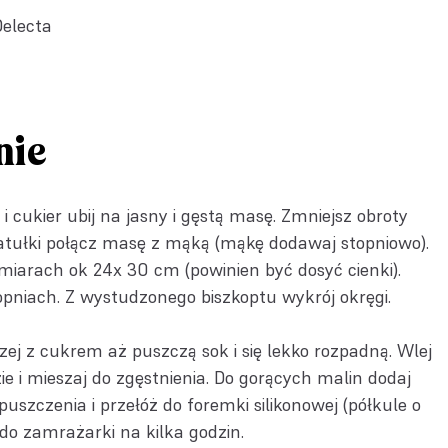
Delecta
nie
 i cukier ubij na jasny i gęstą masę. Zmniejsz obroty
tułki połącz masę z mąką (mąkę dodawaj stopniowo).
miarach ok 24x 30 cm (powinien być dosyć cienki).
opniach. Z wystudzonego biszkoptu wykrój okręgi.
zej z cukrem aż puszczą sok i się lekko rozpadną. Wlej
 i mieszaj do zgęstnienia. Do gorących malin dodaj
uszczenia i przełóż do foremki silikonowej (półkule o
 do zamrażarki na kilka godzin.