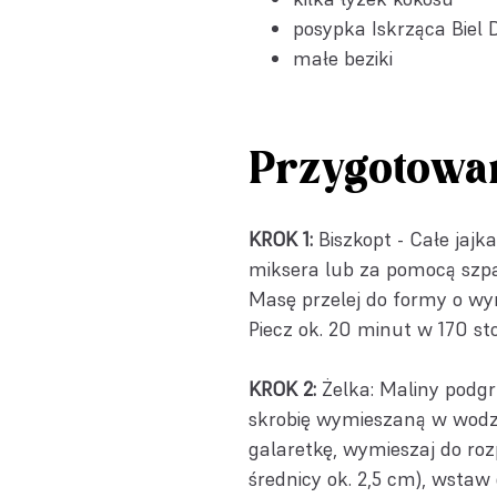
posypka
Iskrząca Biel 
małe beziki
Przygotowa
KROK 1:
Biszkopt - Całe jajka
miksera lub za pomocą szpa
Masę przelej do formy o wy
Piecz ok. 20 minut w 170 st
KROK 2:
Żelka: Maliny podgr
skrobię wymieszaną w wodzie
galaretkę, wymieszaj do rozp
średnicy ok. 2,5 cm), wstaw