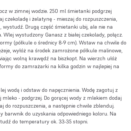
cz w zimnej wodzie. 250 ml śmietanki podgrzej
j czekoladę i żelatynę - mieszaj do rozpuszczenia,
, wystudź. Drugą część śmietanki ubij, ale nie na
 Wlej wystudzony Ganasz z białej czekolady, połącz.
formy (półkule o średnicy 8-9 cm). Wstaw na chwile do
tężeje, wyłóż na środek zamrożone półkule malinowe,
ając wolną krawędź na biszkopt. Na wierzch ułóż
formy do zamrażarki na kilka godzin w najlepiej na
lej wodą i odstaw do napęcznienia. Wodę zagotuj z
ej mleko - podgrzej. Do gorącej wody z mlekiem dodaj
aj do rozpuszczenia, a następnie chwile zblenduj.
y barwnik do uzyskania odpowiedniego koloru. Na
studź do temperatury ok. 33-35 stopni.