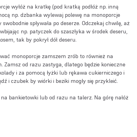
je wyłóż na kratkę (pod kratką podłóż np. inną
omocą np. dzbanka wylewaj polewę na monoporcje
y swobodnie spływała po deserze. Odczekaj chwilę, aż
 wbijając np. patyczek do szaszłyka w środek deseru,
kosem, tak by pokrył dół deseru.
rywać monoporcje zamszem zrób to również na
 Zamsz od razu zastyga, dlatego będzie konieczne
kolady i za pomocą łyżki lub rękawa cukierniczego i
dź i czubek by wiórki i beziki mogły się przykleić.
na bankietowki lub od razu na talerz. Na górę nałóż