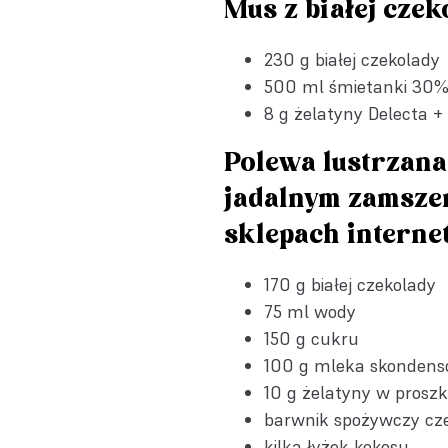
Mus z białej czek
230 g białej czekolady
500 ml śmietanki 30
8 g
żelatyny Delecta
+ 
Polewa lustrzan
jadalnym zamsze
sklepach interne
170 g białej czekolady
75 ml wody
150 g cukru
100 g mleka skondens
10 g
żelatyny w proszk
barwnik spożywczy cz
kilka łyżek kokosu