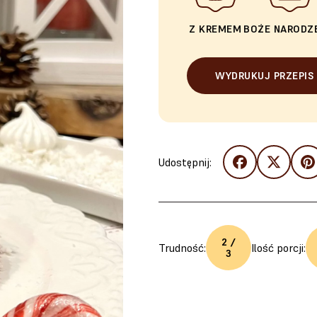
Z KREMEM
BOŻE NARODZ
WYDRUKUJ PRZEPIS
Udostępnij:
2 /
Trudność:
Ilość porcji:
3