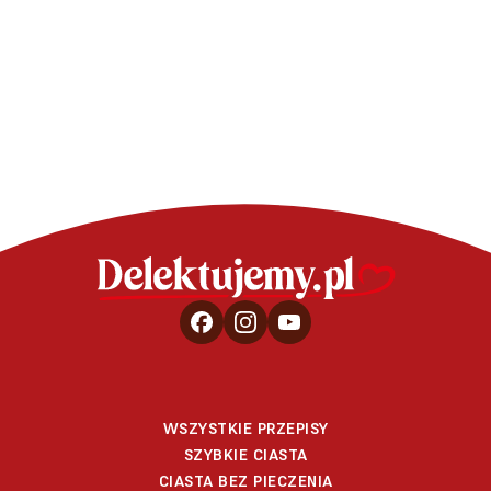
Chlebek b
Tarta z porzeczkami
czeko
WSZYSTKIE PRZEPISY
SZYBKIE CIASTA
CIASTA BEZ PIECZENIA