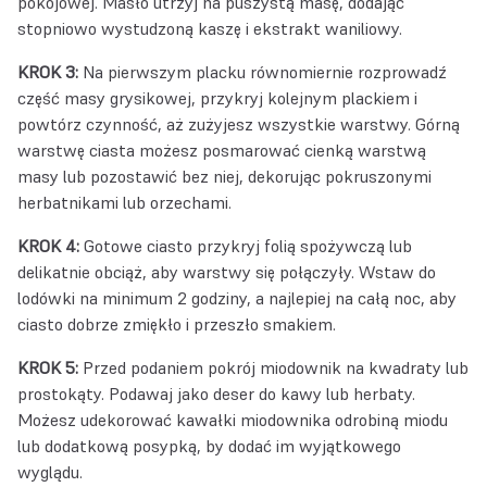
pokojowej. Masło utrzyj na puszystą masę, dodając
stopniowo wystudzoną kaszę i ekstrakt waniliowy.
KROK 3:
Na pierwszym placku równomiernie rozprowadź
część masy grysikowej, przykryj kolejnym plackiem i
powtórz czynność, aż zużyjesz wszystkie warstwy. Górną
warstwę ciasta możesz posmarować cienką warstwą
masy lub pozostawić bez niej, dekorując pokruszonymi
herbatnikami lub orzechami.
KROK 4:
Gotowe ciasto przykryj folią spożywczą lub
delikatnie obciąż, aby warstwy się połączyły. Wstaw do
lodówki na minimum 2 godziny, a najlepiej na całą noc, aby
ciasto dobrze zmiękło i przeszło smakiem.
KROK 5:
Przed podaniem pokrój miodownik na kwadraty lub
prostokąty. Podawaj jako deser do kawy lub herbaty.
Możesz udekorować kawałki miodownika odrobiną miodu
lub dodatkową posypką, by dodać im wyjątkowego
wyglądu.