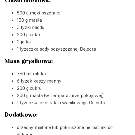
Ciasto miodowe:
500 g mąki pszennej
150 g masła
3 łyżki miodu
200 g cukru
2 jajka
1 łyżeczka
sody oczyszczonej Delecta
Masa grysikowa:
750 ml mleka
6 łyżek kaszy manny
200 g cukru
200 g masła (w temperaturze pokojowej)
1 łyżeczka
ekstraktu waniliowego Delecta
Dodatkowo:
orzechy mielone lub pokruszone herbatniki do
dekoracji