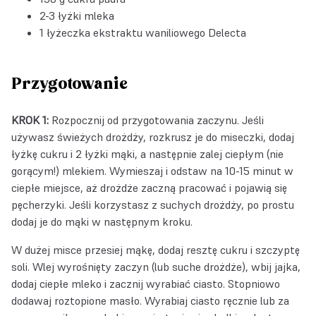
2-3 łyżki mleka
1 łyżeczka
ekstraktu waniliowego Delecta
Przygotowanie
KROK 1:
Rozpocznij od przygotowania zaczynu. Jeśli
używasz świeżych drożdży, rozkrusz je do miseczki, dodaj
łyżkę cukru i 2 łyżki mąki, a następnie zalej ciepłym (nie
gorącym!) mlekiem. Wymieszaj i odstaw na 10-15 minut w
ciepłe miejsce, aż drożdże zaczną pracować i pojawią się
pęcherzyki. Jeśli korzystasz z suchych drożdży, po prostu
dodaj je do mąki w następnym kroku.
W dużej misce przesiej mąkę, dodaj resztę cukru i szczyptę
soli. Wlej wyrośnięty zaczyn (lub suche drożdże), wbij jajka,
dodaj ciepłe mleko i zacznij wyrabiać ciasto. Stopniowo
dodawaj roztopione masło. Wyrabiaj ciasto ręcznie lub za