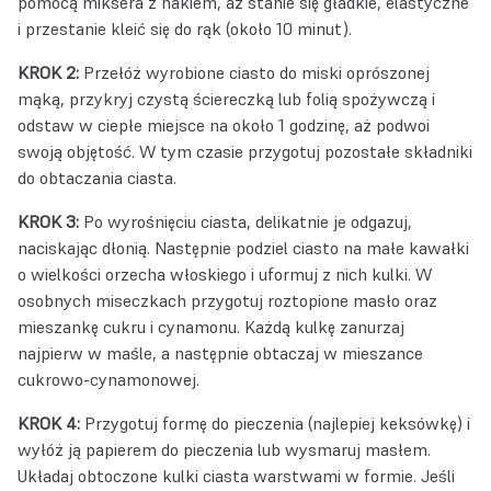
pomocą miksera z hakiem, aż stanie się gładkie, elastyczne
i przestanie kleić się do rąk (około 10 minut).
KROK 2:
Przełóż wyrobione ciasto do miski oprószonej
mąką, przykryj czystą ściereczką lub folią spożywczą i
odstaw w ciepłe miejsce na około 1 godzinę, aż podwoi
swoją objętość. W tym czasie przygotuj pozostałe składniki
do obtaczania ciasta.
KROK 3:
Po wyrośnięciu ciasta, delikatnie je odgazuj,
naciskając dłonią. Następnie podziel ciasto na małe kawałki
o wielkości orzecha włoskiego i uformuj z nich kulki. W
osobnych miseczkach przygotuj roztopione masło oraz
mieszankę cukru i cynamonu. Każdą kulkę zanurzaj
najpierw w maśle, a następnie obtaczaj w mieszance
cukrowo-cynamonowej.
KROK 4:
Przygotuj formę do pieczenia (najlepiej keksówkę) i
wyłóż ją papierem do pieczenia lub wysmaruj masłem.
Układaj obtoczone kulki ciasta warstwami w formie. Jeśli