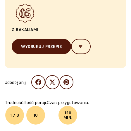
Z BAKALIAMI
WYDRUKUJ PRZEPIS
🧡
Udostępnij:
Trudność:
Ilość porcji:
Czas przygotowania:
120
1 / 3
10
MIN.