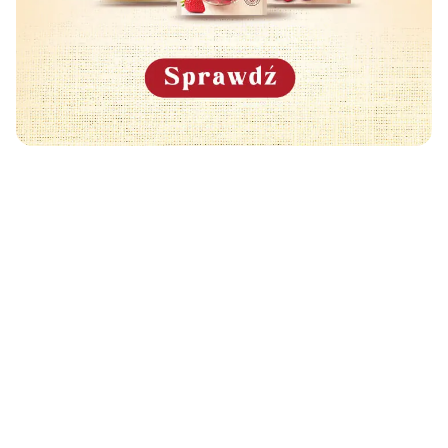
Może Cię również zainteresować
🧡