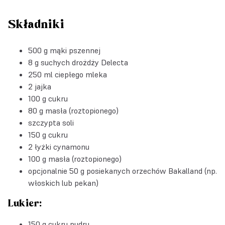
Składniki
500 g mąki pszennej
8 g
suchych drożdży Delecta
250 ml ciepłego mleka
2 jajka
100 g cukru
80 g masła (roztopionego)
szczypta soli
150 g cukru
2 łyżki cynamonu
100 g masła (roztopionego)
opcjonalnie 50 g posiekanych
orzechów Bakalland
(np.
włoskich lub pekan)
Lukier:
150 g cukru pudru