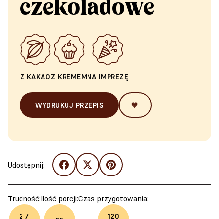
czekoladowe
Z KAKAO
Z KREMEM
NA IMPREZĘ
WYDRUKUJ PRZEPIS
🧡
Udostępnij:
Trudność:
Ilość porcji:
Czas przygotowania:
2 /
120