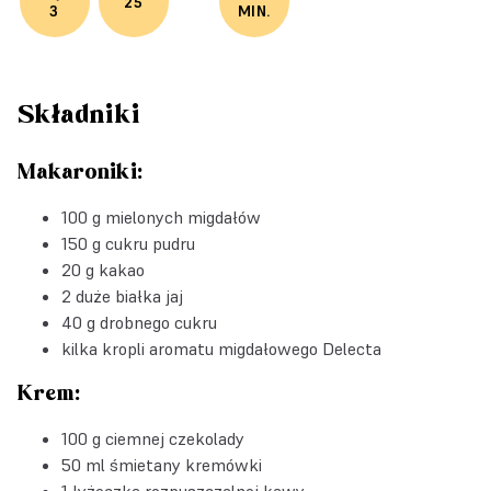
25
3
MIN.
Składniki
Makaroniki:
100 g mielonych migdałów
150 g cukru pudru
20 g kakao
2 duże białka jaj
40 g drobnego cukru
kilka kropli
aromatu migdałowego Delecta
Krem:
100 g ciemnej czekolady
50 ml śmietany kremówki
1 łyżeczka rozpuszczalnej kawy