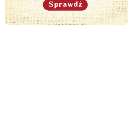
Może Cię również zainteresować
🧡
BEZY - PROSTE PRZEPISY