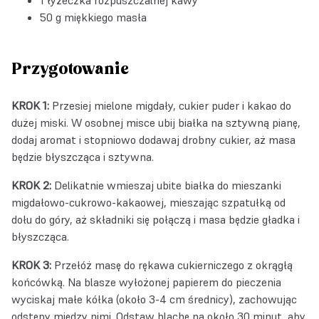
50 g miękkiego masła
Przygotowanie
KROK 1:
Przesiej mielone migdały, cukier puder i kakao do
dużej miski. W osobnej misce ubij białka na sztywną pianę,
dodaj aromat i stopniowo dodawaj drobny cukier, aż masa
będzie błyszcząca i sztywna.
KROK 2:
Delikatnie wmieszaj ubite białka do mieszanki
migdałowo-cukrowo-kakaowej, mieszając szpatułką od
dołu do góry, aż składniki się połączą i masa będzie gładka i
błyszcząca.
KROK 3:
Przełóż masę do rękawa cukierniczego z okrągłą
końcówką. Na blasze wyłożonej papierem do pieczenia
wyciskaj małe kółka (około 3-4 cm średnicy), zachowując
odstępy między nimi. Odstaw blachę na około 30 minut, aby