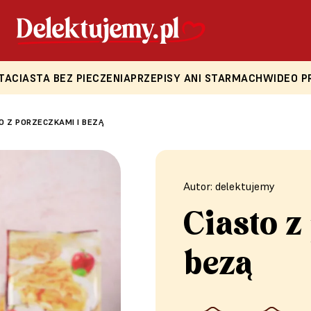
TA
CIASTA BEZ PIECZENIA
PRZEPISY ANI STARMACH
WIDEO P
O Z PORZECZKAMI I BEZĄ
Autor: delektujemy
Ciasto z
bezą