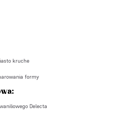
ciasto kruche
marowania formy
owa:
waniliowego Delecta