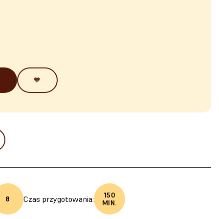
🧡
150
Czas przygotowania:
8
MIN.