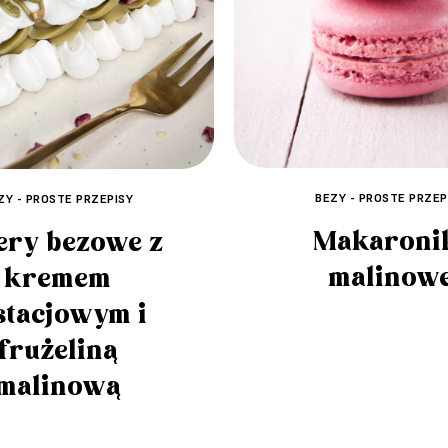
BEZY - PROSTE PRZEP
ZY - PROSTE PRZEPISY
Makaroni
ery bezowe z
malinow
kremem
stacjowym i
frużeliną
malinową