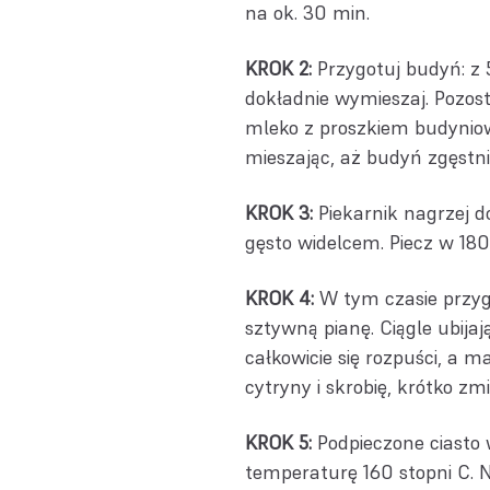
na ok. 30 min.
KROK 2:
Przygotuj budyń: z 
dokładnie wymieszaj. Pozost
mleko z proszkiem budyniow
mieszając, aż budyń zgęstnie
KROK 3:
Piekarnik nagrzej d
gęsto widelcem. Piecz w 18
KROK 4:
W tym czasie przygo
sztywną pianę. Ciągle ubijaj
całkowicie się rozpuści, a ma
cytryny i skrobię, krótko zmi
KROK 5:
Podpieczone ciasto 
temperaturę 160 stopni C.
N