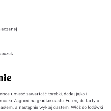
niaczanej
zeczek
nie
misce umieść zawartość torebki, dodaj jajko i
asło. Zagnieć na gładkie ciasto. Formę do tarty o
asłem, a następnie wyklej ciastem. Włóż do lodówki