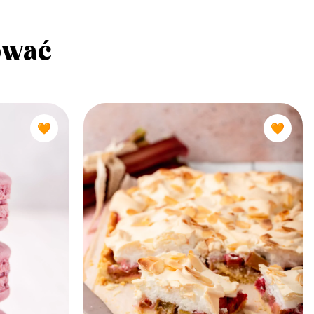
ować
🧡
🧡