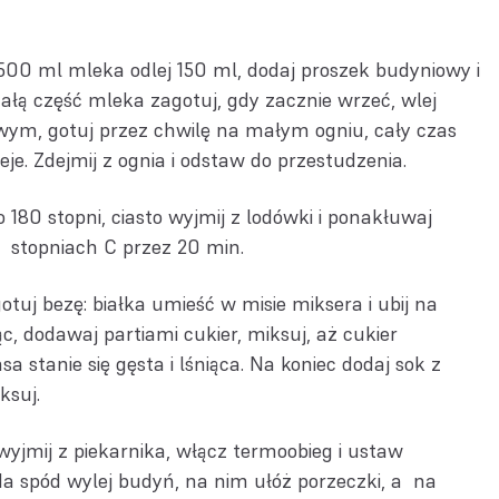
500 ml mleka odlej 150 ml, dodaj proszek budyniowy i
ałą część mleka zagotuj, gdy zacznie wrzeć, wlej
ym, gotuj przez chwilę na małym ogniu, cały czas
je. Zdejmij z ognia i odstaw do przestudzenia.
o 180 stopni, ciasto wyjmij z lodówki i ponakłuwaj
0 stopniach C przez 20 min.
tuj bezę: białka umieść w misie miksera i ubij na
ąc, dodawaj partiami cukier, miksuj, aż cukier
sa stanie się gęsta i lśniąca. Na koniec dodaj sok z
ksuj.
wyjmij z piekarnika, włącz termoobieg i ustaw
a spód wylej budyń, na nim ułóż porzeczki, a na