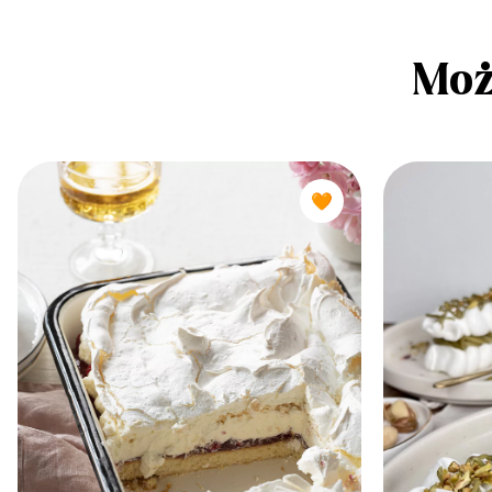
Moż
🧡