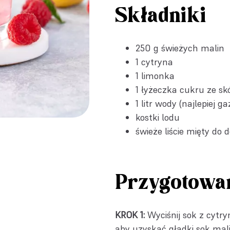
Składniki
250 g świeżych malin
1 cytryna
1 limonka
1 łyżeczka
cukru ze sk
1 litr wody (najlepiej g
kostki lodu
świeże liście mięty do d
Przygotowa
KROK 1:
Wyciśnij sok z cytryn
aby uzyskać gładki sok mali