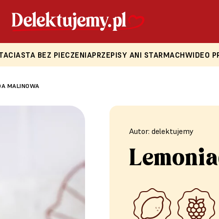
TA
CIASTA BEZ PIECZENIA
PRZEPISY ANI STARMACH
WIDEO P
DA MALINOWA
Autor: delektujemy
Lemonia