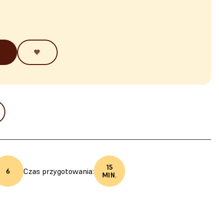
🧡
15
Czas przygotowania:
6
MIN.