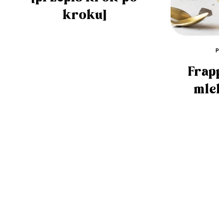
kroku]
Frap
mle