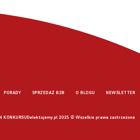
PORADY
SPRZEDAŻ B2B
O BLOGU
NEWSLETTER
Delektujemy.pl 2025 © Wszelkie prawa zastrzeżone
N KONKURSU