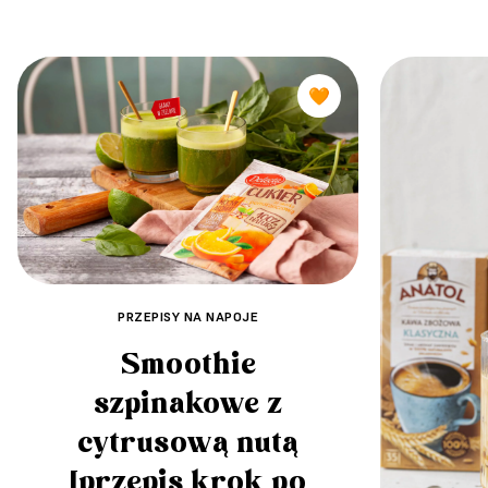
🧡
PRZEPISY NA NAPOJE
Smoothie
szpinakowe z
cytrusową nutą
[przepis krok po