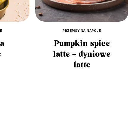
E
PRZEPISY NA NAPOJE
da
Pumpkin spice
e
latte – dyniowe
latte