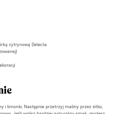
órką cytrynową Delecta
azowanej)
ekoracji
nie
y i limonki. Następnie przetrzyj maliny przez sitko,
nowy. Jeśli wolisz bardziej naturalny smak, możesz