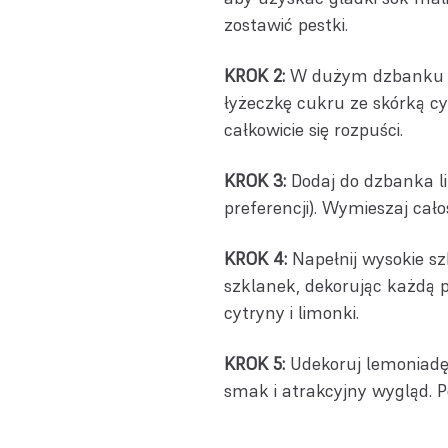
zostawić pestki.
KROK 2:
W dużym dzbanku wym
łyżeczkę cukru ze skórką cy
całkowicie się rozpuści.
KROK 3:
Dodaj do dzbanka li
preferencji). Wymieszaj całoś
KROK 4:
Napełnij wysokie sz
szklanek, dekorując każdą 
cytryny i limonki.
KROK 5:
Udekoruj lemoniadę 
smak i atrakcyjny wygląd. P