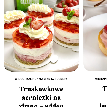
WIDEOPR
WIDEOPRZEPISY NA CIASTA I DESERY
T
Truskawkowe
serniczki na
bu
zimno – wideo