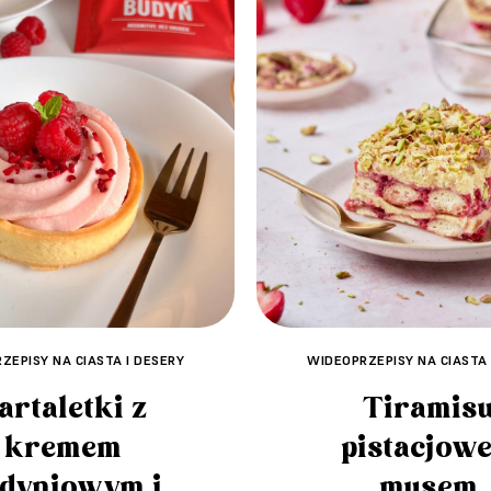
ZEPISY NA CIASTA I DESERY
WIDEOPRZEPISY NA CIASTA 
artaletki z
Tiramis
kremem
pistacjowe
dyniowym i
musem