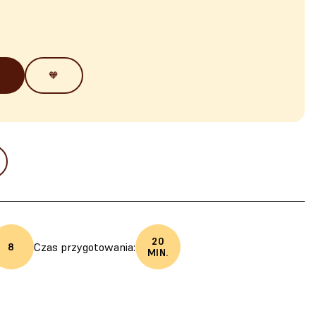
🧡
20
Czas przygotowania:
8
MIN.