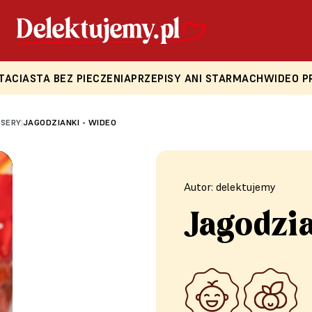
TA
CIASTA BEZ PIECZENIA
PRZEPISY ANI STARMACH
WIDEO P
ESERY
JAGODZIANKI - WIDEO
|
Autor: delektujemy
Jagodzia