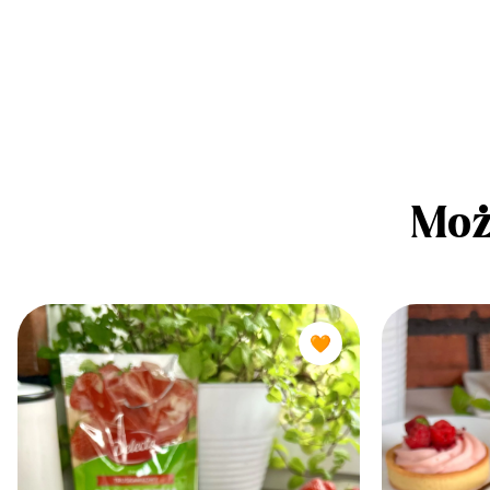
Moż
🧡