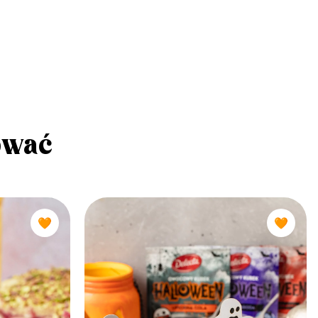
ować
🧡
🧡