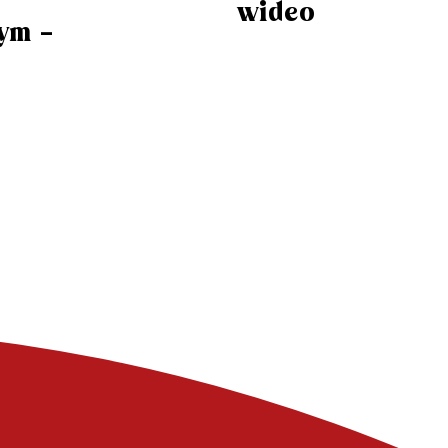
wideo
ym –