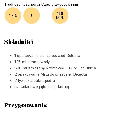
Trudność:
Ilość porcji:
Czas przygotowania:
150
1 / 3
8
MIN.
Składniki
1 opakowanie
ciasta beza od Delecta
125 ml zimnej wody
500 ml śmietany kremówki 30-36% do ubicia
2 opakowania
Mixu do śmietany Delecta
2 łyżeczki cukru pudru
czekoladowe jajka do dekoracji
Przygotowanie