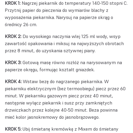
KROK 1:
Nagrzej piekarnik do temperatury 140-150 stopni C.
Przytnij papier do pieczenia do wymiarów blachy z
wyposażenia piekarnika. Narysuj na papierze okrąg o
średnicy 26 cm.
KROK 2:
Do wysokiego naczynia wlej 125 ml wody, wsyp
zawartość opakowania i miksuj na najwyższych obrotach
przez 8 minut, do uzyskania sztywnej piany.
KROK 3:
Gotową masę równo rozłóż na narysowanym na
papierze okręgu, formując kształt gniazdek.
KROK 4:
Wstaw bezę do nagrzanego piekarnika. W
piekarniku elektrycznym (bez termoobiegu) piecz przez 60
minut. W piekarniku gazowym piecz przez 40 minut,
następnie wyłącz piekarnik i susz przy zamkniętych
drzwiczkach przez kolejne 40-50 minut. Beza powinna
mieć kolor jasnokremowy do jasnobrązowego.
KROK 5:
Ubij śmietanę kremówkę z Mixem do śmietany