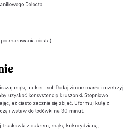
aniliowego Delecta
do posmarowania ciasta)
nie
szaj mąkę, cukier i sól. Dodaj zimne masło i rozetrzyj
 aby uzyskać konsystencję kruszonki. Stopniowo
ąc, aż ciasto zacznie się zbijać. Uformuj kulę z
wczą i wstaw do lodówki na 30 minut.
 truskawki z cukrem, mąką kukurydzianą,