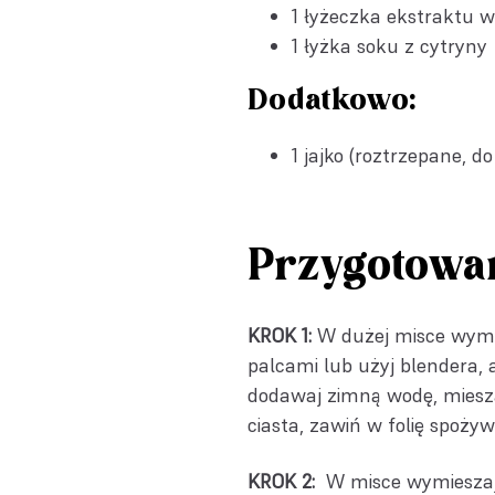
1 łyżeczka
ekstraktu w
1 łyżka soku z cytryny
Dodatkowo:
1 jajko (roztrzepane, 
Przygotowa
KROK 1:
W dużej misce wymie
palcami lub użyj blendera,
dodawaj zimną wodę, mieszaj
ciasta, zawiń w folię spoży
KROK 2:
W misce wymieszaj