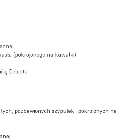
zennej
masła (pokrojonego na kawałki)
lią Delecta
ych, pozbawionych szypułek i pokrojonych na
anej