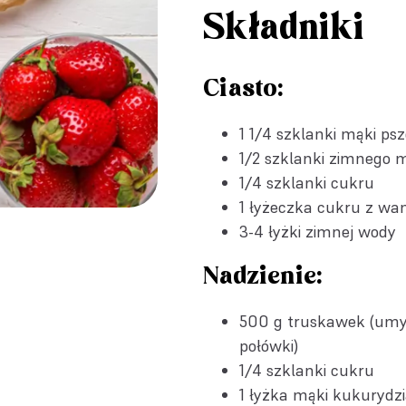
Składniki
Ciasto:
1 1/4 szklanki mąki ps
1/2 szklanki zimnego 
1/4 szklanki cukru
1 łyżeczka
cukru z wani
3-4 łyżki zimnej wody
Nadzienie:
500 g truskawek (umyt
połówki)
1/4 szklanki cukru
1 łyżka mąki kukurydzi