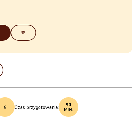
🧡
90
Czas przygotowania:
6
MIN.