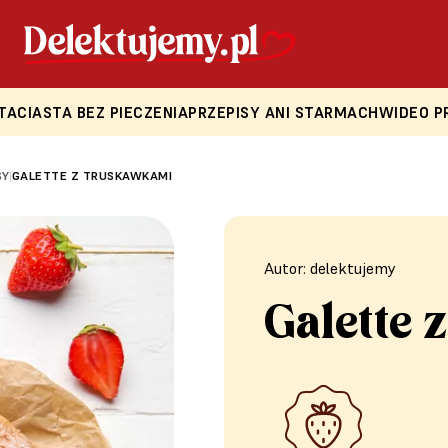
TA
CIASTA BEZ PIECZENIA
PRZEPISY ANI STARMACH
WIDEO P
SY
GALETTE Z TRUSKAWKAMI
|
Autor: delektujemy
Galette 