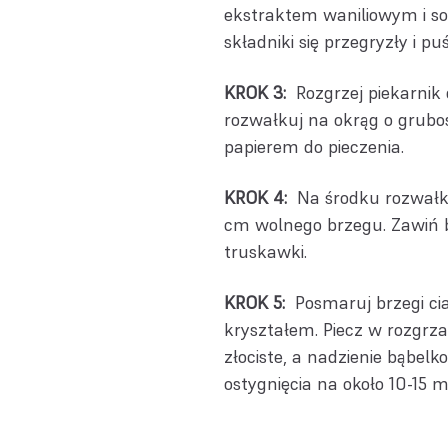
ekstraktem waniliowym i so
składniki się przegryzły i puś
KROK 3:
Rozgrzej piekarnik 
rozwałkuj na okrąg o grubo
papierem do pieczenia.
KROK 4:
Na środku rozwałko
cm wolnego brzegu. Zawiń b
truskawki.
KROK 5:
Posmaruj brzegi ci
kryształem. Piecz w rozgrz
złociste, a nadzienie bąbelk
ostygnięcia na około 10-15 