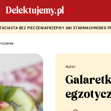
TA
CIASTA BEZ PIECZENIA
PRZEPISY ANI STARMACH
WIDEO P
TYCZNYMI
Autor:
Galaret
egzotyc