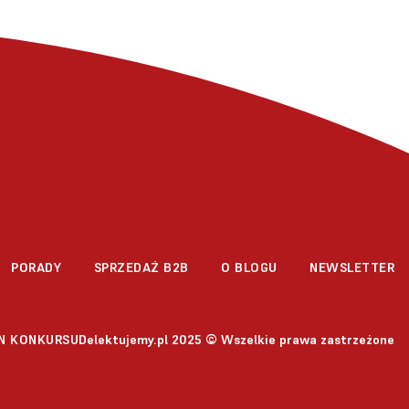
PORADY
SPRZEDAŻ B2B
O BLOGU
NEWSLETTER
Delektujemy.pl 2025 © Wszelkie prawa zastrzeżone
N KONKURSU