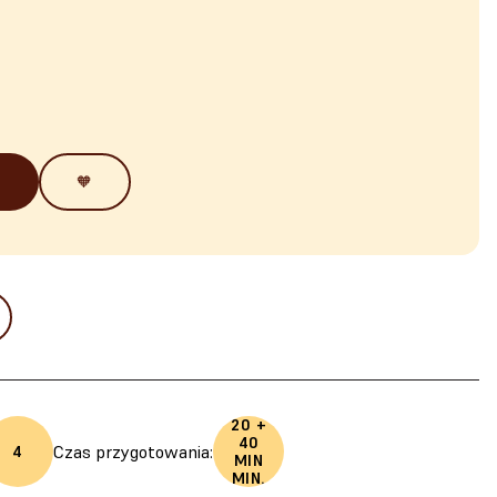
🧡
20 +
40
Czas przygotowania:
4
MIN
MIN.