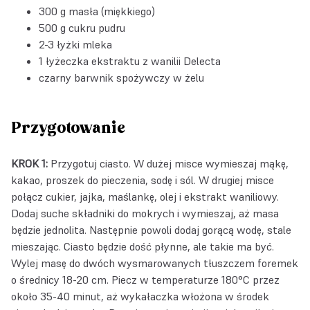
300 g masła (miękkiego)
500 g cukru pudru
2-3 łyżki mleka
1 łyżeczka
ekstraktu z wanilii Delecta
czarny barwnik spożywczy w żelu
Przygotowanie
KROK 1:
Przygotuj ciasto. W dużej misce wymieszaj mąkę,
kakao, proszek do pieczenia, sodę i sól. W drugiej misce
połącz cukier, jajka, maślankę, olej i ekstrakt waniliowy.
Dodaj suche składniki do mokrych i wymieszaj, aż masa
będzie jednolita. Następnie powoli dodaj gorącą wodę, stale
mieszając. Ciasto będzie dość płynne, ale takie ma być.
Wylej masę do dwóch wysmarowanych tłuszczem foremek
o średnicy 18-20 cm. Piecz w temperaturze 180°C przez
około 35-40 minut, aż wykałaczka włożona w środek