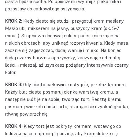
ciasta będzie sucha. Po upieczeniu wyjmij z piekarnika i
pozostaw do całkowitego ostygnięcia.
KROK 2:
Kiedy ciasto się studzi, przygotuj krem maślany.
Masło ubij mikserem na jasny, puszysty krem (ok. 5-7
minut). Stopniowo dodawaj cukier puder, mieszając na
niskich obrotach, aby uniknąć rozpryskiwania. Kiedy masa
zacznie się zagęszczać, dodaj wanilię i mleko. Na koniec
dodaj czarny barwnik spożywczy, zaczynając od małej
ilości, i mieszaj, aż uzyskasz pożądany intensywnie czarny
kolor.
KROK 3:
Gdy ciasto całkowicie ostygnie, przełóż kremem.
Każdy blat ciasta posmaruj cienką warstwą kremu, a
następnie ułóż je na sobie, tworząc tort. Resztą kremu
posmaruj wierzch i boki tortu, starając się uzyskać gładką,
równą powierzchnię.
KROK 4:
Kiedy tort jest pokryty kremem, wstaw go do
lodówki na co najmniej 1 godzinę, aby krem dobrze się