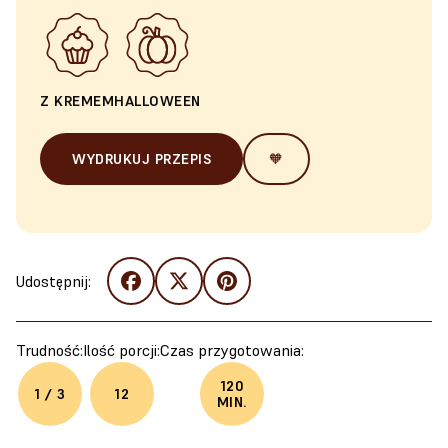
Z KREMEM
HALLOWEEN
WYDRUKUJ PRZEPIS
🧡
Udostępnij:
Trudność:
Ilość porcji:
Czas przygotowania:
120
1 / 3
12
MIN.