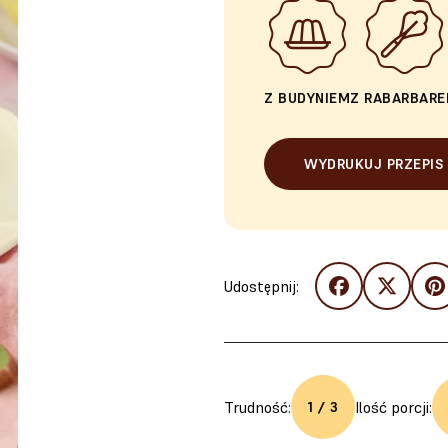
Z BUDYNIEM
Z RABARBAR
WYDRUKUJ PRZEPIS
Udostępnij:
Trudność:
Ilość porcji:
1 / 3