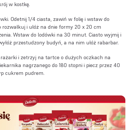
rój w kostkę.
wki. Odetnij 1/4 ciasta, zawiń w folię i wstaw do
o rozwałkuj i ułóż na dnie formy 20 x 20 cm
enia. Wstaw do lodówki na 30 minut. Ciasto wyjmij i
 wyłóż przestudzony budyń, a na nim ułóż rabarbar.
rażarki i zetrzyj na tartce o dużych oczkach na
iekarnika nagrzanego do 180 stopni i piecz przez 40
syp cukrem pudrem.