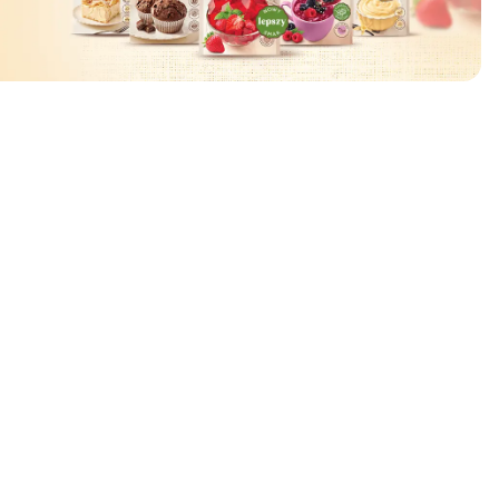
ować
🧡
🧡