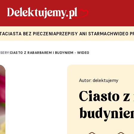
TA
CIASTA BEZ PIECZENIA
PRZEPISY ANI STARMACH
WIDEO P
ESERY
CIASTO Z RABARBAREM I BUDYNIEM - WIDEO
|
Autor: delektujemy
Ciasto z
budynie