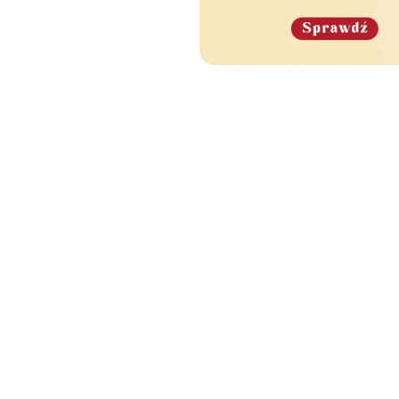
e Cię również zainteres
🧡