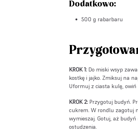
Dodatkowo:
500 g rabarbaru
Przygotowa
KROK 1:
Do miski wsyp zawar
kostkę i jajko. Zmiksuj na 
Uformuj z ciasta kulę, owiń
KROK 2:
Przygotuj budyń. P
cukrem. W rondlu zagotuj m
wymieszaj. Gotuj, aż budyń s
ostudzenia.