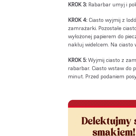
KROK 3:
Rabarbar umyj i pok
KROK 4:
Ciasto wyjmij z lodó
zamrażarki. Pozostałe ciast
wyłożonej papierem do piecz
nakłuj widelcem. Na ciasto
KROK 5:
Wyjmij ciasto z zam
rabarbar. Ciasto wstaw do p
minut. Przed podaniem po