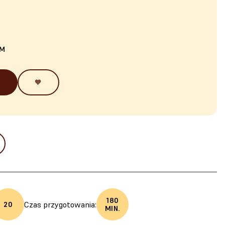
EM
🧡
180
Czas przygotowania:
20
MIN.