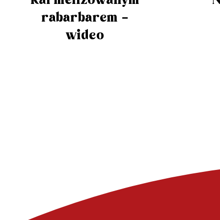
karmelizowanym
N
rabarbarem –
wideo