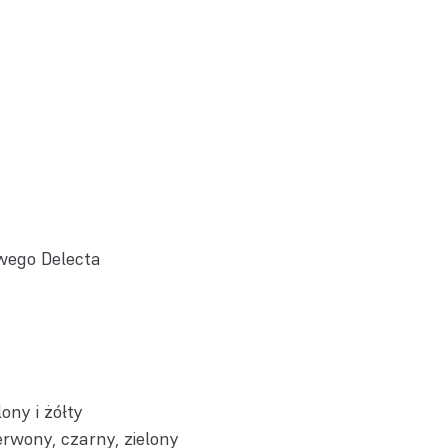
wego Delecta
lony i żółty
erwony, czarny, zielony