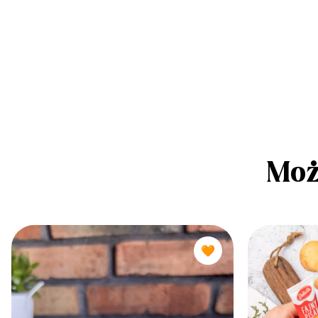
Moż
🧡