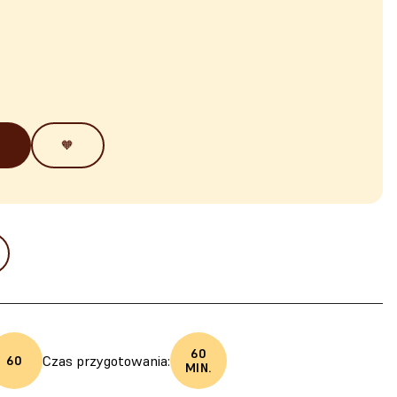
🧡
60
Czas przygotowania:
60
MIN.