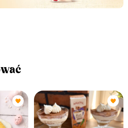
ować
🧡
🧡