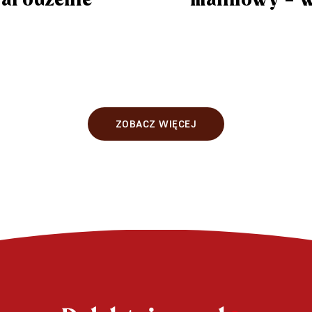
arodzenie
malinowy – 
ZOBACZ WIĘCEJ