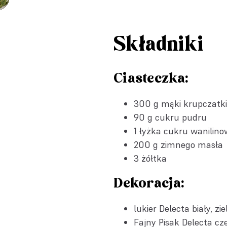
Składniki
Ciasteczka:
300 g mąki krupczatki
90 g cukru pudru
1 łyżka
cukru wanilino
200 g zimnego masła
3 żółtka
Dekoracja:
lukier Delecta biały, zie
Fajny Pisak Delecta cz