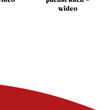
pucharkach –
wideo
wideo