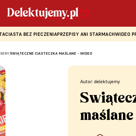
TA
CIASTA BEZ PIECZENIA
PRZEPISY ANI STARMACH
WIDEO P
ESERY
ŚWIĄTECZNE CIASTECZKA MAŚLANE - WIDEO
|
Autor: delektujemy
Świątecz
maślane