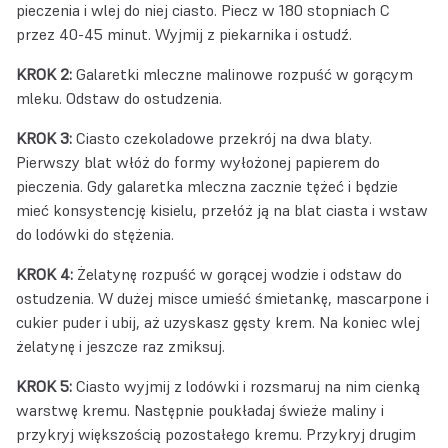
pieczenia i wlej do niej ciasto. Piecz w 180 stopniach C
przez 40-45 minut. Wyjmij z piekarnika i ostudź.
KROK 2:
Galaretki mleczne malinowe rozpuść w gorącym
mleku. Odstaw do ostudzenia.
KROK 3:
Ciasto czekoladowe przekrój na dwa blaty.
Pierwszy blat włóż do formy wyłożonej papierem do
pieczenia. Gdy galaretka mleczna zacznie tężeć i będzie
mieć konsystencję kisielu, przełóż ją na blat ciasta i wstaw
do lodówki do stężenia.
KROK 4:
Żelatynę rozpuść w gorącej wodzie i odstaw do
ostudzenia. W dużej misce umieść śmietankę, mascarpone i
cukier puder i ubij, aż uzyskasz gęsty krem. Na koniec wlej
żelatynę i jeszcze raz zmiksuj.
KROK 5:
Ciasto wyjmij z lodówki i rozsmaruj na nim cienką
warstwę kremu. Następnie poukładaj świeże maliny i
przykryj większością pozostałego kremu. Przykryj drugim