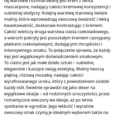
tej warstwie rozsmarowany jest krem z serka
mascarpone, nadający całości kremowej konsystencji i
subtelnej słodyczy. Kolejną warstwę stanowią świeże
maliny, które wprowadzają owocową świeżość i lekką
kwaskowatość, doskonale kontrastując z kremem.
Całość wieńczy druga warstwa ciasta czekoladowego,
a wierzch pokryty jest pozostałym kremem i posypany
płatkami czekoladowymi, dodającymi chrupkości i
intensywnego smaku. To połączenie sprawia, że każdy
kęs jest wyjątkowym doświadczeniem smakowym.
To ciasto jest jak małe dzieło sztuki – subtelne,
eleganckie i kuszące swoją estetyką. Maliny tworzą
piękną, różową mozaikę, nadając całości
wyrafinowanego uroku, który z powodzeniem ozdobi
każdy stół. Świetnie sprawdzi się jako deser na
wyjątkowe okazje – od rodzinnych uroczystości, przez
romantyczne wieczory we dwoje, aż po letnie
spotkania w ogrodzie. Jego lekkość i wyraźnie
owocowy smak czynią je idealnym wyborem także na