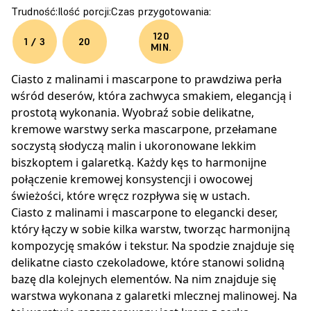
Trudność:
Ilość porcji:
Czas przygotowania:
120
1 / 3
20
MIN.
Ciasto z malinami i mascarpone to prawdziwa perła
wśród deserów, która zachwyca smakiem, elegancją i
prostotą wykonania. Wyobraź sobie delikatne,
kremowe warstwy serka mascarpone, przełamane
soczystą słodyczą malin i ukoronowane lekkim
biszkoptem i galaretką. Każdy kęs to harmonijne
połączenie kremowej konsystencji i owocowej
świeżości, które wręcz rozpływa się w ustach.
Ciasto z malinami i mascarpone to elegancki deser,
który łączy w sobie kilka warstw, tworząc harmonijną
kompozycję smaków i tekstur. Na spodzie znajduje się
delikatne ciasto czekoladowe, które stanowi solidną
bazę dla kolejnych elementów. Na nim znajduje się
warstwa wykonana z galaretki mlecznej malinowej. Na