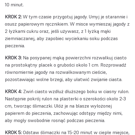
10 minut.
KROK 2:
W tym czasie przygotuj jagody. Umyj je starannie i
osusz papierowym ręcznikiem. W misce wymieszaj jagody z
2 łyżkami cukru oraz, jeśli używasz, z 1 łyżką mąki
ziemniaczanej, aby zapobiec wyciekaniu soku podczas
pieczenia.
KROK 3:
Na posypanej mąką powierzchni rozwałkuj ciasto
na prostokątny placek o grubości około 1 cm. Rozprowadź
równomiernie jagody na rozwałkowanym cieście,
pozostawiając wolne brzegi, aby ułatwić zwijanie ciasta.
KROK 4:
Zwiń ciasto wzdłuż dłuższego boku w ciasny rulon.
Następnie pokrój rulon na plasterki o szerokości około 2-3
cm, tworząc ślimaczki. Ułóż je na blasze wyłożonej
papierem do pieczenia, zachowując odstępy między nimi,
aby mogły swobodnie rosnąć podczas pieczenia.
KROK 5:
Odstaw ślimaczki na 15-20 minut w ciepłe miejsce,