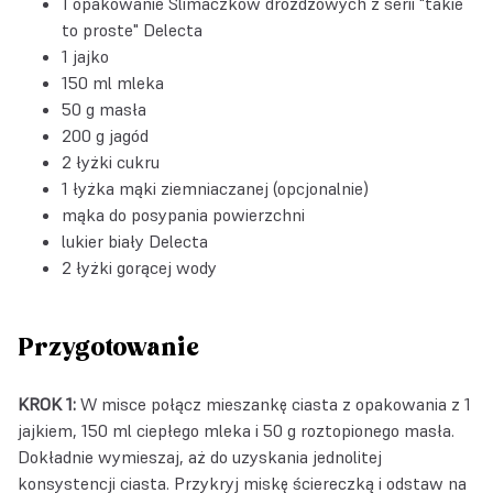
1 opakowanie
Ślimaczków drożdżowych z serii "takie
to proste" Delecta
1 jajko
150 ml mleka
50 g masła
200 g jagód
2 łyżki cukru
1 łyżka mąki ziemniaczanej (opcjonalnie)
mąka do posypania powierzchni
lukier biały Delecta
2 łyżki gorącej wody
Przygotowanie
KROK 1:
W misce połącz mieszankę ciasta z opakowania z 1
jajkiem, 150 ml ciepłego mleka i 50 g roztopionego masła.
Dokładnie wymieszaj, aż do uzyskania jednolitej
konsystencji ciasta. Przykryj miskę ściereczką i odstaw na