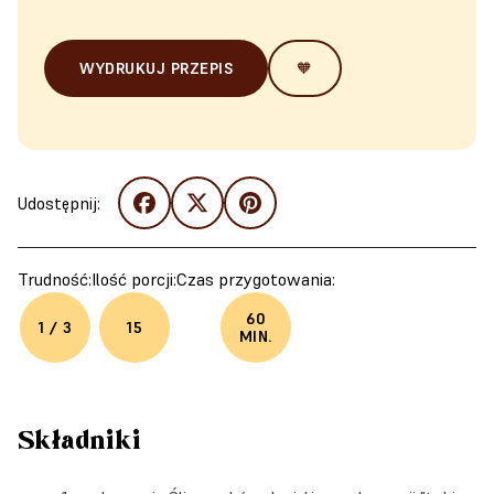
WYDRUKUJ PRZEPIS
🧡
Udostępnij:
Trudność:
Ilość porcji:
Czas przygotowania:
60
1 / 3
15
MIN.
Składniki