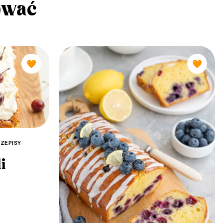
ować
🧡
🧡
ZEPISY
i