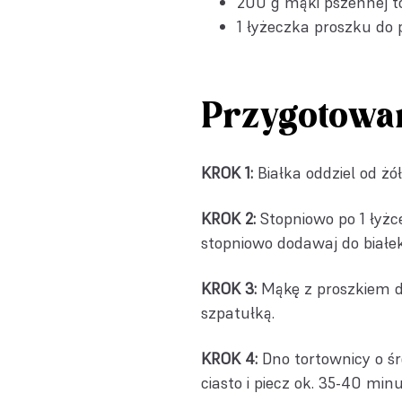
200 g mąki pszennej t
1 łyżeczka
proszku do 
Przygotowa
KROK 1:
Białka oddziel od żół
KROK 2:
Stopniowo po 1 łyżce
stopniowo dodawaj do białe
KROK 3:
Mąkę z proszkiem do 
szpatułką.
KROK 4:
Dno tortownicy o śr
ciasto i piecz ok. 35-40 mi