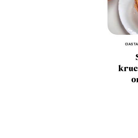
CIAST
kruc
o