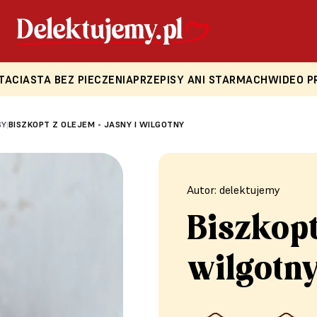
TA
CIASTA BEZ PIECZENIA
PRZEPISY ANI STARMACH
WIDEO P
SY
BISZKOPT Z OLEJEM - JASNY I WILGOTNY
|
Autor: delektujemy
Biszkopt
wilgotn