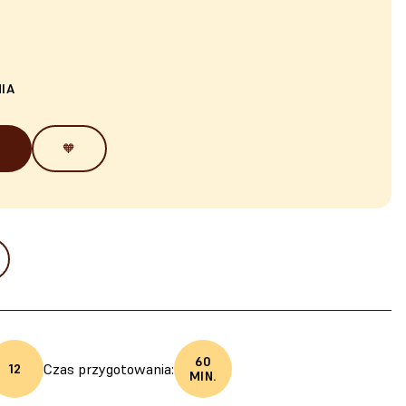
IA
🧡
60
Czas przygotowania:
12
MIN.