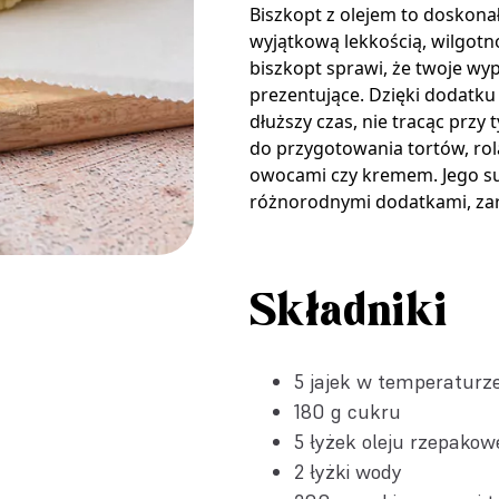
Biszkopt z olejem to doskonał
wyjątkową lekkością, wilgotnoś
biszkopt sprawi, że twoje wyp
prezentujące. Dzięki dodatku
dłuższy czas, nie tracąc przy
do przygotowania tortów, rol
owocami czy kremem. Jego su
różnorodnymi dodatkami, zar
Składniki
5 jajek w temperaturz
180 g cukru
5 łyżek oleju rzepakow
2 łyżki wody