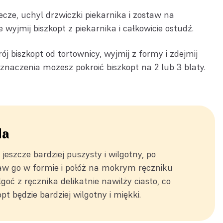
ecze, uchyl drzwiczki piekarnika i zostaw na
 wyjmij biszkopt z piekarnika i całkowicie ostudź.
 biszkopt od tortownicy, wyjmij z formy i zdejmij
eznaczenia możesz pokroić biszkopt na 2 lub 3 blaty.
da
 jeszcze bardziej puszysty i wilgotny, po
aw go w formie i połóż na mokrym ręczniku
oć z ręcznika delikatnie nawilży ciasto, co
opt będzie bardziej wilgotny i miękki.