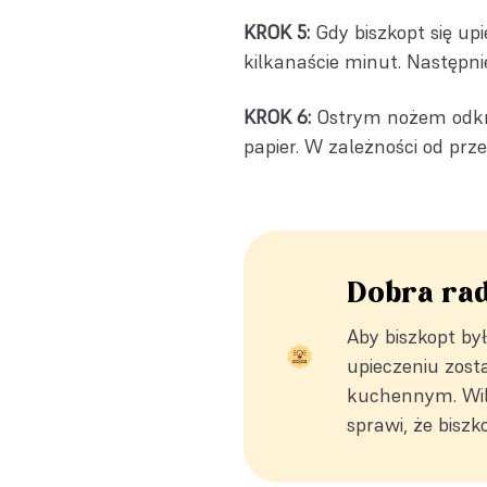
KROK 5:
Gdy biszkopt się upi
kilkanaście minut. Następnie
KROK 6:
Ostrym nożem odkrój
papier. W zależności od prz
Dobra ra
Aby biszkopt był
upieczeniu zost
kuchennym. Wilg
sprawi, że biszk