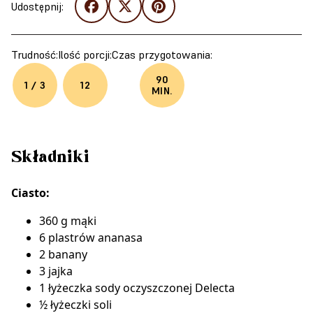
Udostępnij:
Trudność:
Ilość porcji:
Czas przygotowania:
90
1 / 3
12
MIN.
Składniki
Ciasto:
360 g mąki
6 plastrów ananasa
2 banany
3 jajka
1 łyżeczka
sody oczyszczonej Delecta
½ łyżeczki soli