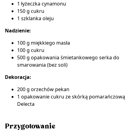
1 łyżeczka cynamonu
150 g cukru
1 szklanka oleju
Nadzienie:
100 g miękkiego masła
100 g cukru
500 g opakowania śmietankowego serka do
smarowania (bez soli)
Dekoracja:
200 g
orzechów pekan
1 opakowanie
cukru ze skórką pomarańczową
Delecta
Przygotowanie