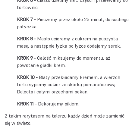
Ciasto dzielimy na 3 części i przelewamy do
tortownic.
Pieczemy przez około 25 minut, do suchego
patyczka.
Masło ucieramy z cukrem na puszystą
masę, a następnie łyżka po łyżce dodajemy serek.
Całość miksujemy do momentu, aż
powstanie gładki krem.
Blaty przekładamy kremem, a wierzch
tortu sypiemy cukier ze skórką pomarańczową
Delecta i całymi orzechami pekan.
Dekorujemy pikiem.
Z takim rarytasem na talerzu każdy dzień może zamienić
się w święto.