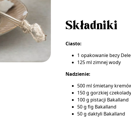
Składniki
Ciasto:
1 opakowanie
bezy Dele
125 ml zimnej wody
Nadzienie:
500 ml śmietany kremó
150 g gorzkiej czekolad
100 g
pistacji Bakalland
50 g
fig Bakalland
50 g
daktyli Bakalland