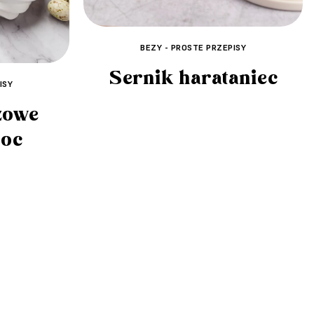
BEZY - PROSTE PRZEPISY
Sernik harataniec
ISY
zowe
noc