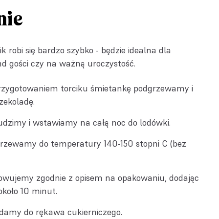
nie
ik robi się bardzo szybko - będzie idealna dla
d gości czy na ważną uroczystość.
przygotowaniem torciku śmietankę podgrzewamy i
zekoladę.
udzimy i wstawiamy na całą noc do lodówki.
grzewamy do temperatury 140-150 stopni C (bez
owujemy zgodnie z opisem na opakowaniu, dodając
około 10 minut.
damy do rękawa cukierniczego.