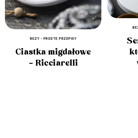
BE
Se
BEZY - PROSTE PRZEPISY
Ciastka migdałowe
k
– Ricciarelli