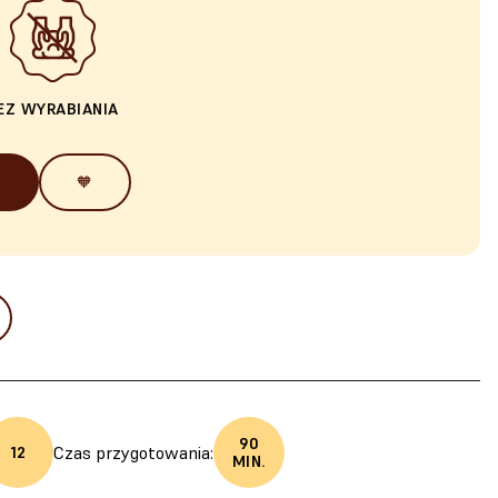
EZ WYRABIANIA
🧡
90
Czas przygotowania:
12
MIN.