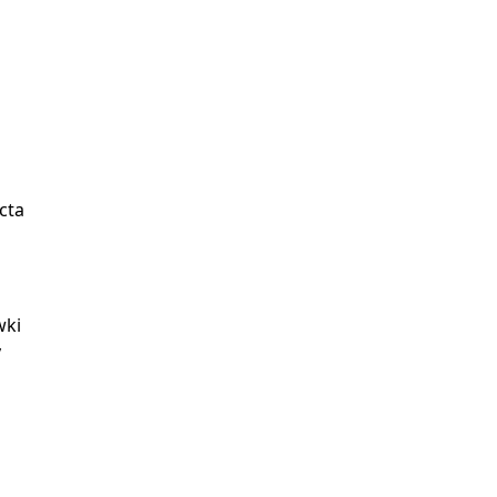
cta
wki
y