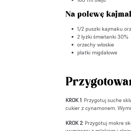
Na polewę kajma
1/2 puszki
kajmaku or
2 łyżki śmietanki 30%
orzechy włoskie
płatki migdałowe
Przygotowa
KROK 1
: Przygotuj suche skł
cukier z cynamonem. Wymie
KROK 2
: Przygotuj mokre sk
wymieszaj z mlekiem i olej