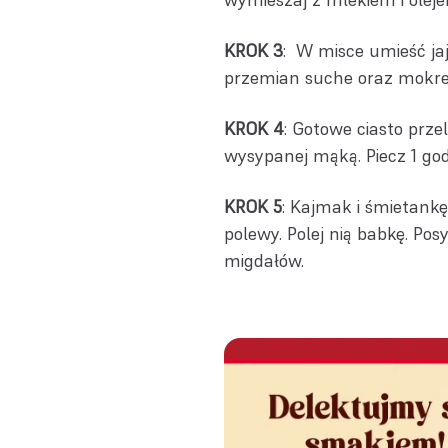
KROK 3
: W misce umieść ja
przemian suche oraz mokre s
KROK 4
: Gotowe ciasto prz
wysypanej mąką. Piecz 1 go
KROK 5
: Kajmak i śmietank
polewy. Polej nią babkę. Po
migdałów.