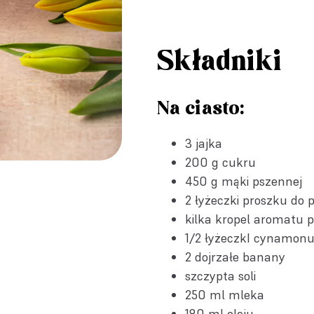
Składniki
Na ciasto:
3 jajka
200 g cukru
450 g mąki pszennej
2 łyżeczki
proszku do p
kilka kropel
aromatu p
1/2 łyżeczkI cynamon
2 dojrzałe banany
szczypta soli
250 ml mleka
180 ml oleju