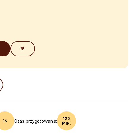
🧡
120
Czas przygotowania:
16
MIN.