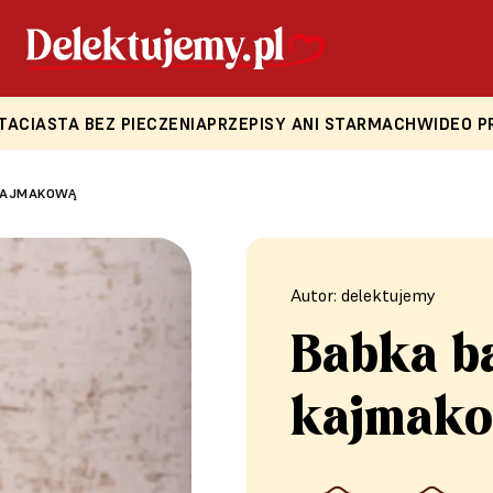
TA
CIASTA BEZ PIECZENIA
PRZEPISY ANI STARMACH
WIDEO P
KAJMAKOWĄ
Autor: delektujemy
Babka b
kajmak