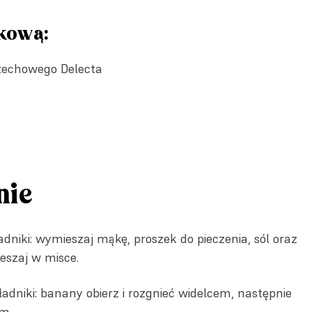
kową:
zechowego Delecta
nie
adniki: wymieszaj mąkę, proszek do pieczenia, sól oraz
szaj w misce.
ładniki: banany obierz i rozgnieć widelcem, następnie
em.