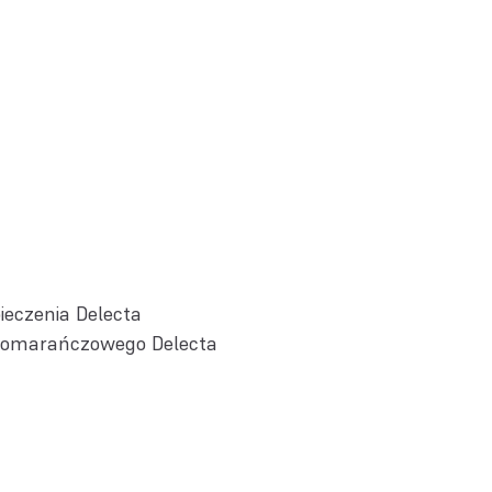
ieczenia Delecta
omarańczowego Delecta
u