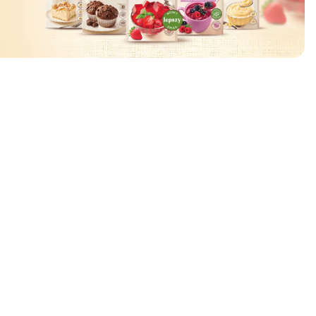
ować
🧡
🧡