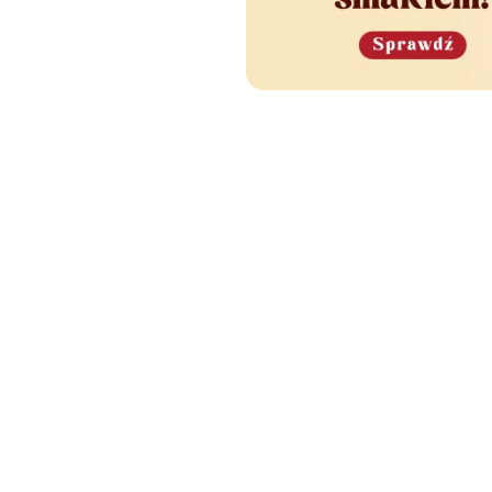
e Cię również zainteres
🧡