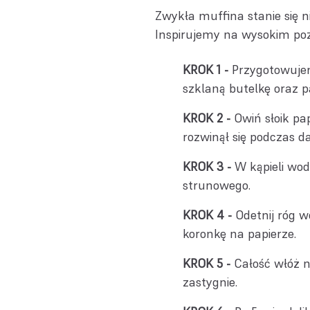
Zwykła muffina stanie się n
Inspirujemy na wysokim poz
Przygotowujem
szklaną butelkę oraz p
Owiń słoik pa
rozwinął się podczas da
W kąpieli wod
strunowego.
Odetnij róg w
koronkę na papierze.
Całość włóż n
zastygnie.