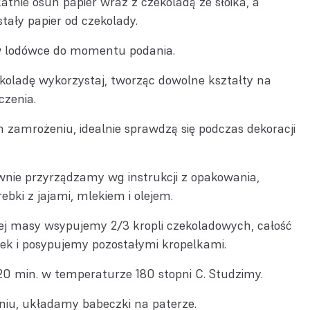
katnie osuń papier wraz z czekoladą ze słoika, a
tały papier od czekolady.
 lodówce do momentu podania.
koladę wykorzystaj, tworząc dowolne kształty na
czenia.
zamrożeniu, idealnie sprawdzą się podczas dekoracji
wnie przyrządzamy wg instrukcji z opakowania,
ebki z jajami, mlekiem i olejem.
j masy wsypujemy 2/3 kropli czekoladowych, całość
k i posypujemy pozostałymi kropelkami.
 min. w temperaturze 180 stopni C. Studzimy.
niu, układamy babeczki na paterze.