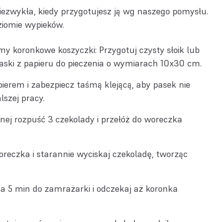
iezwykła, kiedy przygotujesz ją wg naszego pomysłu.
iomie wypieków.
y koronkowe koszyczki: Przygotuj czysty słoik lub
aski z papieru do pieczenia o wymiarach 10x30 cm.
pierem i zabezpiecz taśmą klejącą, aby pasek nie
lszej pracy.
nej rozpuść 3 czekolady i przełóż do woreczka
oreczka i starannie wyciskaj czekoladę, tworząc
a 5 min do zamrażarki i odczekaj aż koronka