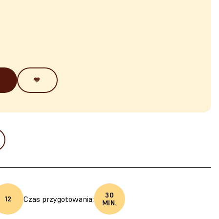
🧡
30
Czas przygotowania:
12
MIN.