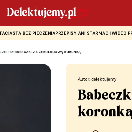
TA
CIASTA BEZ PIECZENIA
PRZEPISY ANI STARMACH
WIDEO P
PRZEPISY
BABECZKI Z CZEKOLADOWĄ KORONKĄ
|
Autor: delektujemy
Babeczk
koronk