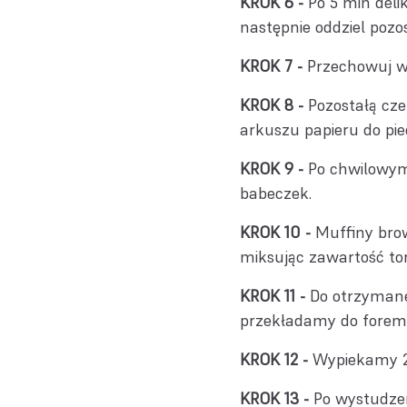
Po 5 min deli
następnie oddziel pozos
Przechowuj w
Pozostałą cze
arkuszu papieru do pie
Po chwilowym 
babeczek.
Muffiny bro
miksując zawartość tor
Do otrzymane
przekładamy do foreme
Wypiekamy 20
Po wystudze