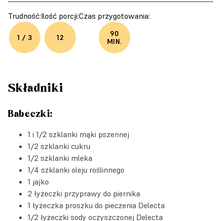
Trudność:
Ilość porcji:
Czas przygotowania:
90
1 / 3
12
MIN.
Składniki
Babeczki:
1 i 1/2 szklanki mąki pszennej
1/2 szklanki cukru
1/2 szklanki mleka
1/4 szklanki oleju roślinnego
1 jajko
2 łyżeczki przyprawy do piernika
1 łyżeczka
proszku do pieczenia Delecta
1/2 łyżeczki
sody oczyszczonej Delecta