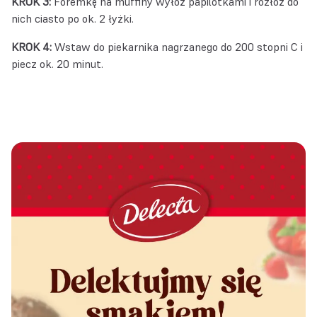
KROK 3:
Foremkę na muffiny wyłóż papilotkami i rozłóż do
nich ciasto po ok. 2 łyżki.
KROK 4:
Wstaw do piekarnika nagrzanego do 200 stopni C i
piecz ok. 20 minut.