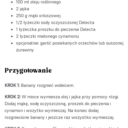
100 ml oleju roślinnego
2 jajka
250 g mąki orkiszowej
1/2 łyżeczki
sody oczyszczonej Delecta
1 łyżeczka
proszku do pieczenia Delecta
2 łyżeczki mielonego cynamonu
opcjonalnie: garść posiekanych orzechów lub suszonej
żurawiny
Przygotowanie
KROK 1:
Banany rozgnieć widelcem.
KROK 2:
W misce wymiesza olej i jajka przy pomocy rózgi.
Dodaj mąkę, sodę oczyszczoną, proszek do pieczenia i
cynamon i wszytko wymieszaj. Na koniec dodaj
rozgniecione banany i jeszcze raz wszystko wymieszaj.