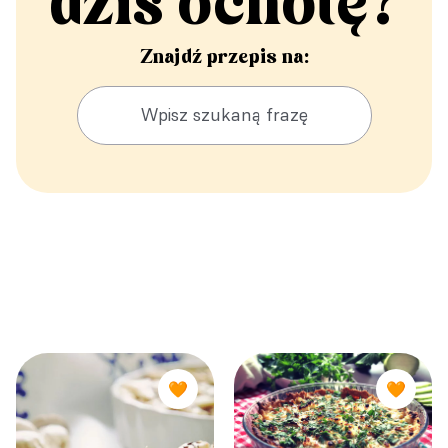
dziś ochotę?
Znajdź przepis na:
🧡
🧡