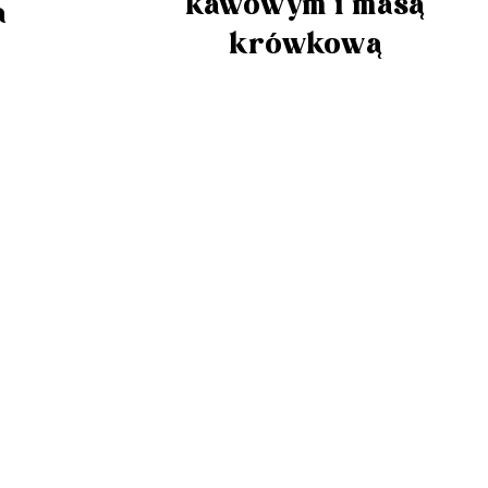
kawowym i masą
a
krówkową