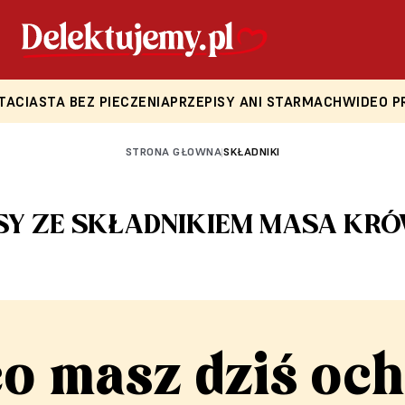
TA
CIASTA BEZ PIECZENIA
PRZEPISY ANI STARMACH
WIDEO P
STRONA GŁOWNA
SKŁADNIKI
|
SY ZE SKŁADNIKIEM MASA K
co masz dziś och