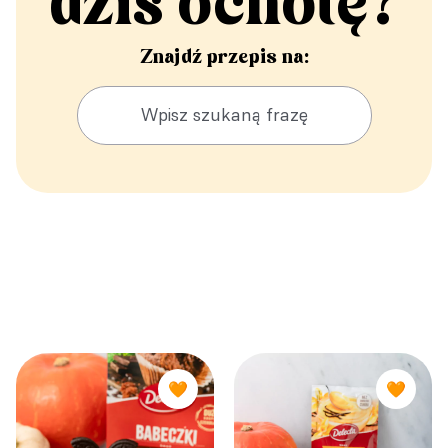
dziś ochotę?
Znajdź przepis na:
🧡
🧡