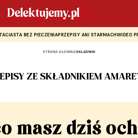
TA
CIASTA BEZ PIECZENIA
PRZEPISY ANI STARMACH
WIDEO P
STRONA GŁOWNA
SKŁADNIKI
|
EPISY ZE SKŁADNIKIEM AMAR
co masz dziś och