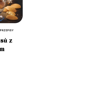
 PRZEPISY
sù z
am