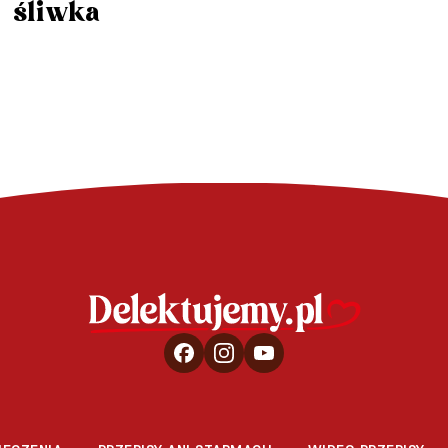
śliwka