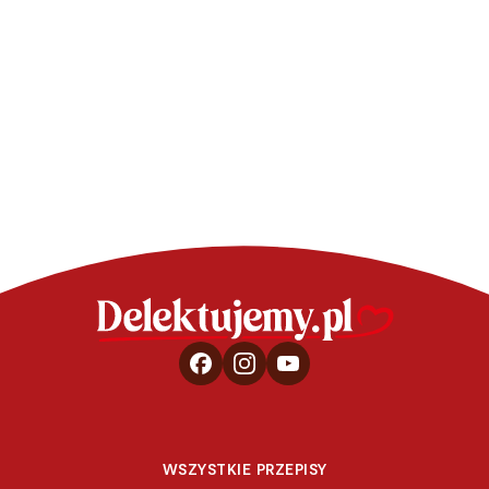
Jabłka nadziewane z
Mini tartalet
kajmakiem
malinowym i
bezową c
WSZYSTKIE PRZEPISY