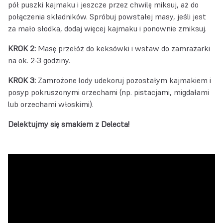
pół puszki kajmaku i jeszcze przez chwilę miksuj, aż do
połączenia składników. Spróbuj powstałej masy, jeśli jest
za mało słodka, dodaj więcej kajmaku i ponownie zmiksuj.
KROK 2:
Masę przełóż do keksówki i wstaw do zamrażarki
na ok. 2-3 godziny.
KROK 3:
Zamrożone lody udekoruj pozostałym kajmakiem i
posyp pokruszonymi orzechami (np. pistacjami, migdałami
lub orzechami włoskimi).
Delektujmy się smakiem z Delecta!