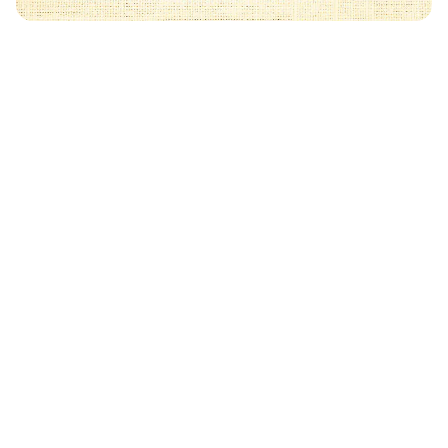
Może Cię również zainteresować
🧡