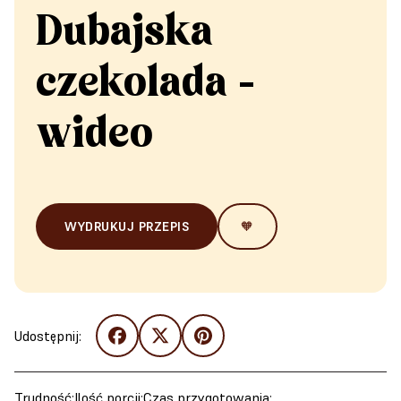
Dubajska
czekolada -
wideo
WYDRUKUJ PRZEPIS
🧡
Udostępnij:
Trudność:
Ilość porcji:
Czas przygotowania: