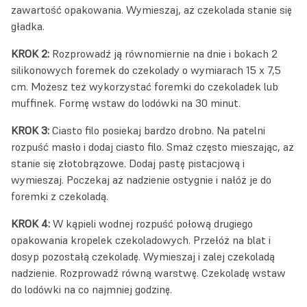
zawartość opakowania. Wymieszaj, aż czekolada stanie się
gładka.
KROK 2:
Rozprowadź ją równomiernie na dnie i bokach 2
silikonowych foremek do czekolady o wymiarach 15 x 7,5
cm. Możesz też wykorzystać foremki do czekoladek lub
muffinek. Formę wstaw do lodówki na 30 minut.
KROK 3:
Ciasto filo posiekaj bardzo drobno. Na patelni
rozpuść masło i dodaj ciasto filo. Smaż często mieszając, aż
stanie się złotobrązowe. Dodaj pastę pistacjową i
wymieszaj. Poczekaj aż nadzienie ostygnie i nałóż je do
foremki z czekoladą.
KROK 4:
W kąpieli wodnej rozpuść połową drugiego
opakowania kropelek czekoladowych. Przełóż na blat i
dosyp pozostałą czekoladę. Wymieszaj i zalej czekoladą
nadzienie. Rozprowadź równą warstwę. Czekoladę wstaw
do lodówki na co najmniej godzinę.