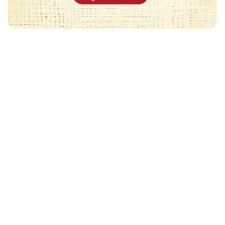
Może Cię również zainteresować
🧡