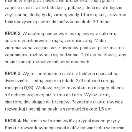
masło w mąkę, aż powstanie kruszonka. Dodaj jajko i
zagnieć ciasto, aż składniki się połączą. Jeśli ciasto będzie
zbyt suche, dodaj łyżkę zimnej wody. Uformuj kulę, zawiń w
folię spożywczą i włóż do lodówki na około 30 minut.
KROK 2:
W osobnej misce wymieszaj jeżyny z cukrem,
cukrem wanilinowym i mąką ziemniaczaną. Mąka
ziemniaczana zagęści sok z owoców podczas pieczenia, co
zapobiegnie rozlewaniu się nadzienia. Odstaw na chwilę, aby
cukier zaczął rozpuszczać się w owocach.
KROK 3:
Wyjmij schłodzone ciasto z lodówki i podziel na
dwie części – jedną większą (około 2/3 całości) i drugą
mniejszą (1/3). Większą część rozwałkuj na okrągły placek
o średnicy większej niż forma do tarty. Wyłóż formę
ciastem, dociskając do brzegów. Pozostałe ciasto również
rozwałkuj i potnij na paski o szerokości około 1,5 cm.
KROK 4:
Na ciasto w formie wyłóż przygotowane jeżyny.
Paski z rozwałkowanego ciasta ułóż na wierzchu w formie