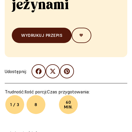
jeżynami
WYDRUKUJ PRZEPIS
🧡
Udostępnij:
Trudność:
Ilość porcji:
Czas przygotowania:
60
1 / 3
8
MIN.