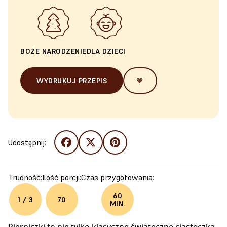
BOŻE NARODZENIE
DLA DZIECI
WYDRUKUJ PRZEPIS
🧡
Udostępnij:
Trudność:
Ilość porcji:
Czas przygotowania:
60
1 / 3
70
MIN.