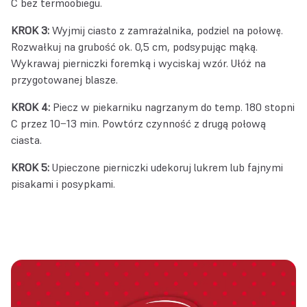
C bez termoobiegu.
KROK 3:
Wyjmij ciasto z zamrażalnika, podziel na połowę.
Rozwałkuj na grubość ok. 0,5 cm, podsypując mąką.
Wykrawaj pierniczki foremką i wyciskaj wzór. Ułóż na
przygotowanej blasze.
KROK 4:
Piecz w piekarniku nagrzanym do temp. 180 stopni
C przez 10−13 min. Powtórz czynność z drugą połową
ciasta.
KROK 5:
Upieczone pierniczki udekoruj lukrem lub fajnymi
pisakami i posypkami.