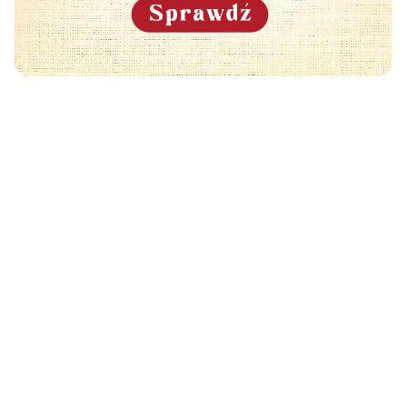
Może Cię również zainteresować
🧡