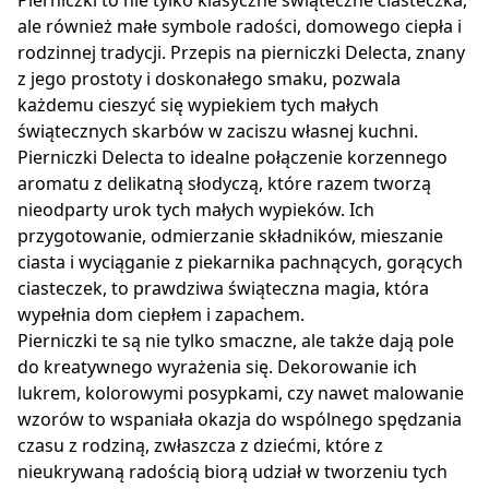
Pierniczki to nie tylko klasyczne świąteczne ciasteczka,
ale również małe symbole radości, domowego ciepła i
rodzinnej tradycji. Przepis na pierniczki Delecta, znany
z jego prostoty i doskonałego smaku, pozwala
każdemu cieszyć się wypiekiem tych małych
świątecznych skarbów w zaciszu własnej kuchni.
Pierniczki Delecta to idealne połączenie korzennego
aromatu z delikatną słodyczą, które razem tworzą
nieodparty urok tych małych wypieków. Ich
przygotowanie, odmierzanie składników, mieszanie
ciasta i wyciąganie z piekarnika pachnących, gorących
ciasteczek, to prawdziwa świąteczna magia, która
wypełnia dom ciepłem i zapachem.
Pierniczki te są nie tylko smaczne, ale także dają pole
do kreatywnego wyrażenia się. Dekorowanie ich
lukrem, kolorowymi posypkami, czy nawet malowanie
wzorów to wspaniała okazja do wspólnego spędzania
czasu z rodziną, zwłaszcza z dziećmi, które z
nieukrywaną radością biorą udział w tworzeniu tych