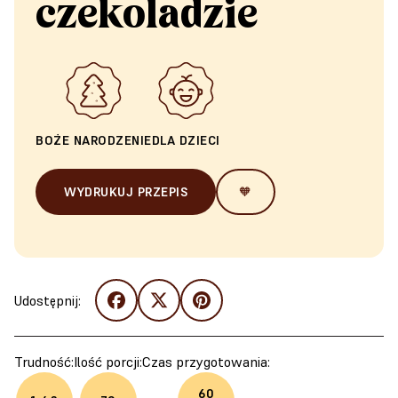
czekoladzie
BOŻE NARODZENIE
DLA DZIECI
WYDRUKUJ PRZEPIS
🧡
Udostępnij:
Trudność:
Ilość porcji:
Czas przygotowania:
60