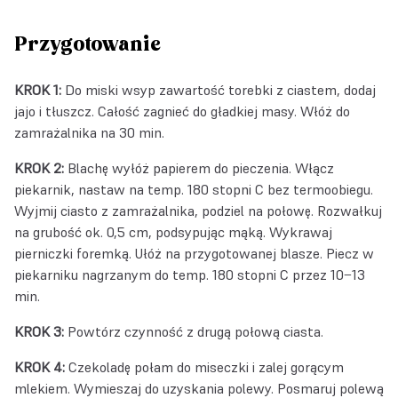
Przygotowanie
KROK 1:
Do miski wsyp zawartość torebki z ciastem, dodaj
jajo i tłuszcz. Całość zagnieć do gładkiej masy. Włóż do
zamrażalnika na 30 min.
KROK 2:
Blachę wyłóż papierem do pieczenia. Włącz
piekarnik, nastaw na temp. 180 stopni C bez termoobiegu.
Wyjmij ciasto z zamrażalnika, podziel na połowę. Rozwałkuj
na grubość ok. 0,5 cm, podsypując mąką. Wykrawaj
pierniczki foremką. Ułóż na przygotowanej blasze. Piecz w
piekarniku nagrzanym do temp. 180 stopni C przez 10−13
min.
KROK 3:
Powtórz czynność z drugą połową ciasta.
KROK 4:
Czekoladę połam do miseczki i zalej gorącym
mlekiem. Wymieszaj do uzyskania polewy. Posmaruj polewą