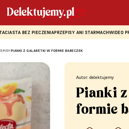
TA
CIASTA BEZ PIECZENIA
PRZEPISY ANI STARMACH
WIDEO P
ZEPISY
PIANKI Z GALARETKI W FORMIE BABECZEK
|
Autor: delektujemy
Pianki z
formie 