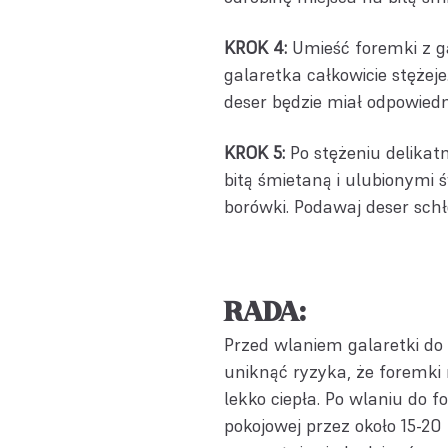
KROK 4:
Umieść foremki z ga
galaretka całkowicie stężej
deser będzie miał odpowiedn
KROK 5:
Po stężeniu delikatn
bitą śmietaną i ulubionymi 
borówki. Podawaj deser sch
RADA:
Przed wlaniem galaretki do 
uniknąć ryzyka, że foremki m
lekko ciepła. Po wlaniu do
pokojowej przez około 15-20 