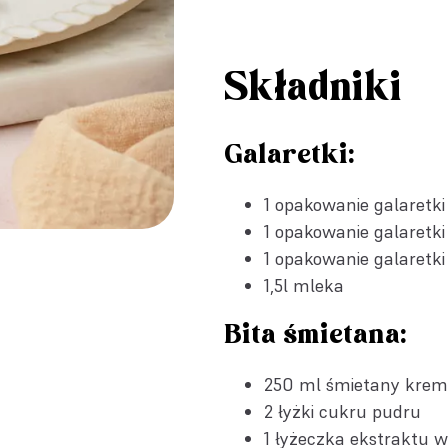
Składniki
Galaretki:
1 opakowanie
galaretk
1 opakowanie
galaretk
1 opakowanie
galaretk
1,5l mleka
Bita śmietana:
250 ml śmietany krem
2 łyżki cukru pudru
1 łyżeczka
ekstraktu w