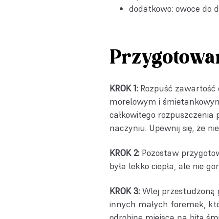
dodatkowo: owoce do d
Przygotowa
KROK 1:
Rozpuść zawartość 
morelowym i śmietankowym 
całkowitego rozpuszczenia 
naczyniu. Upewnij się, że n
KROK 2:
Pozostaw przygotow
była lekko ciepła, ale nie g
KROK 3:
Wlej przestudzoną g
innych małych foremek, któr
odrobinę miejsca na bitą śmi