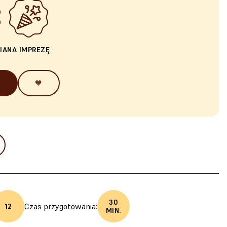
IA
NA IMPREZĘ
🧡
30
Czas przygotowania:
12
MIN.