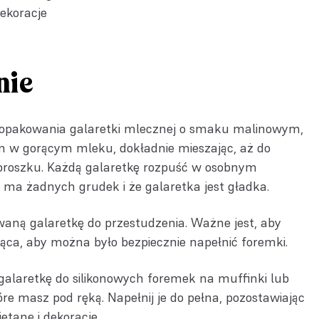
ekoracje
nie
opakowania galaretki mlecznej o smaku malinowym,
w gorącym mleku, dokładnie mieszając, aż do
proszku. Każdą galaretkę rozpuść w osobnym
ie ma żadnych grudek i że galaretka jest gładka.
aną galaretkę do przestudzenia. Ważne jest, aby
orąca, aby można było bezpiecznie napełnić foremki.
alaretkę do silikonowych foremek na muffinki lub
e masz pod ręką. Napełnij je do pełna, pozostawiając
etanę i dekoracje.