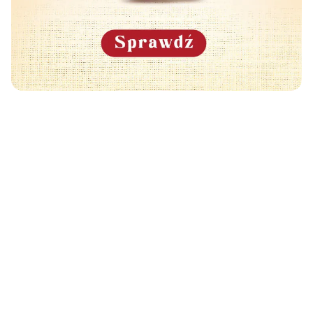
Może Cię również zainteresować
🧡