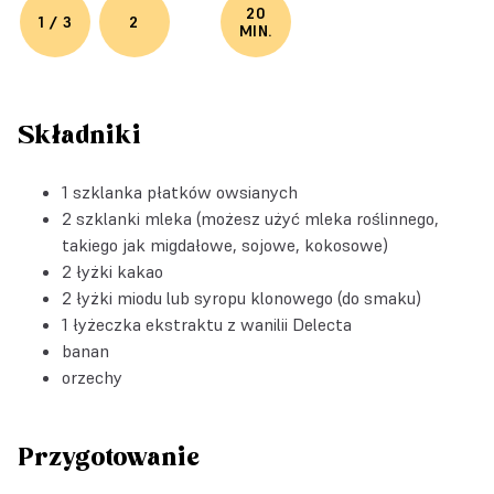
20
1 / 3
2
MIN.
Składniki
1 szklanka płatków owsianych
2 szklanki mleka (możesz użyć mleka roślinnego,
takiego jak migdałowe, sojowe, kokosowe)
2 łyżki kakao
2 łyżki miodu lub syropu klonowego (do smaku)
1 łyżeczka
ekstraktu z wanilii Delecta
banan
orzechy
Przygotowanie