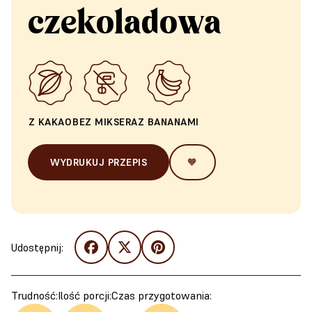
czekoladowa
Z KAKAO
BEZ MIKSERA
Z BANANAMI
WYDRUKUJ PRZEPIS
🧡
Udostępnij:
Trudność:
Ilość porcji:
Czas przygotowania: