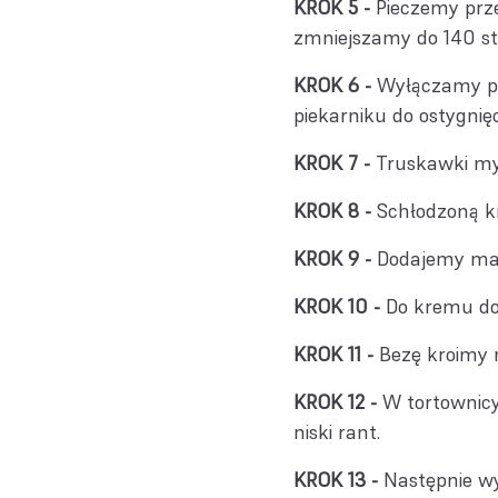
Pieczemy prz
zmniejszamy do 140 sto
Wyłączamy pi
piekarniku do ostygnięc
Truskawki my
Schłodzoną k
Dodajemy masc
Do kremu do
Bezę kroimy 
W tortownic
niski rant.
Następnie w