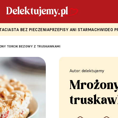
TA
CIASTA BEZ PIECZENIA
PRZEPISY ANI STARMACH
WIDEO P
ONY TORCIK BEZOWY Z TRUSKAWKAMI
Autor: delektujemy
Mrożony
truskaw