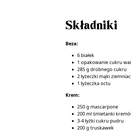
Składniki
Beza:
6 białek
1 opakowanie
cukru wa
285 g drobnego cukru
2 łyżeczki mąki ziemnia
1 łyżeczka octu
Krem:
250 g mascarpone
200 ml śmietanki krem
3-4 łyżki cukru pudru
200 g truskawek