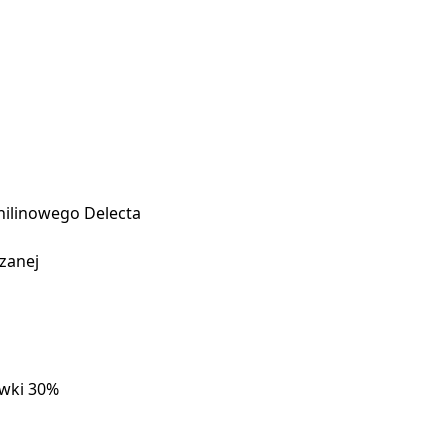
nilinowego Delecta
czanej
ówki 30%