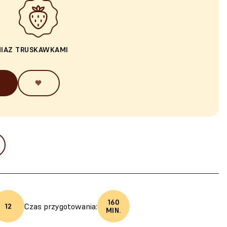
IA
Z TRUSKAWKAMI
🧡
160
Czas przygotowania:
12
MIN.