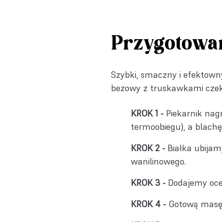
Przygotowa
Szybki, smaczny i efektowny
bezowy z truskawkami czek
Piekarnik nag
termoobiegu), a blach
Białka ubijam
wanilinowego.
Dodajemy ocet
Gotową masę 