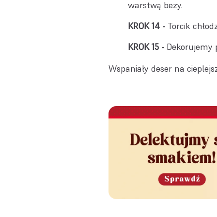
warstwą bezy.
Torcik chłod
Dekorujemy p
Wspaniały deser na cieplejs