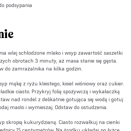
do podsypania
nie
ia wlej schłodzone mleko i wsyp zawartość saszetki
zych obrotach 3 minuty, aż masa stanie się gęsta.
w do zamrażalnika na kilka godzin.
yp mąkę z ryżu kleistego, kisiel wiśniowy oraz cukier.
ładkie ciasto. Przykryj folią spożywczą i wykałaczką
staw nad rondel z delikatnie gotująca się wodą i gotuj
odaj masło i wymieszaj. Odstaw do ostudzenia.
osyp skropią kukurydzianą. Ciasto rozwałkuj na cienki
rednicy 15 centymetrów. Na środku układaj po łyżce