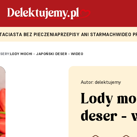
TA
CIASTA BEZ PIECZENIA
PRZEPISY ANI STARMACH
WIDEO P
ESERY
LODY MOCHI - JAPOŃSKI DESER - WIDEO
|
Autor: delektujemy
Lody moc
deser - 