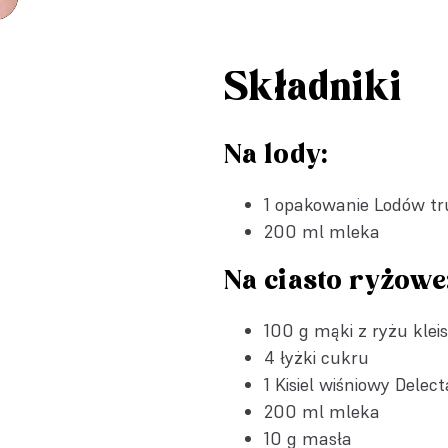
Składniki
Na lody:
1 opakowanie
Lodów tr
200 ml mleka
Na ciasto ryżowe
100 g mąki z ryżu klei
4 łyżki cukru
1
Kisiel wiśniowy Delect
200 ml mleka
10 g masła