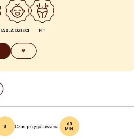
IA
DLA DZIECI
FIT
🧡
60
Czas przygotowania:
8
MIN.