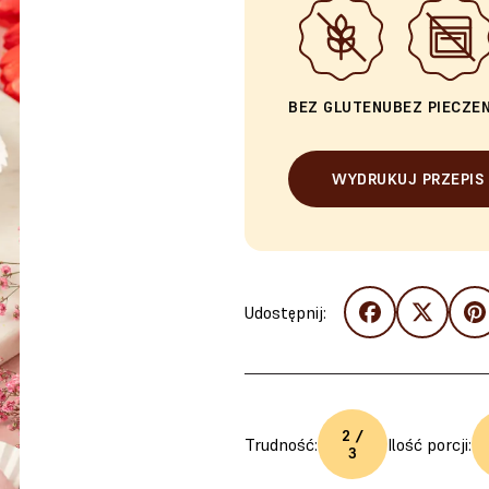
BEZ GLUTENU
BEZ PIECZEN
WYDRUKUJ PRZEPIS
Udostępnij:
2 /
Trudność:
Ilość porcji:
3