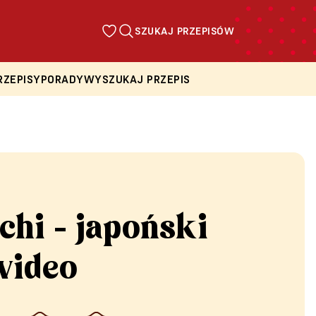
SZUKAJ PRZEPISÓW
RZEPISY
PORADY
WYSZUKAJ PRZEPIS
hi - japoński
wideo