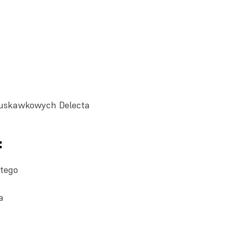
uskawkowych Delecta
:
stego
a