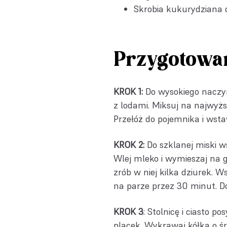
Skrobia kukurydziana 
Przygotowa
KROK 1:
Do wysokiego naczyn
z lodami. Miksuj na najwyżs
Przełóż do pojemnika i wsta
KROK 2:
Do szklanej miski ws
Wlej mleko i wymieszaj na g
zrób w niej kilka dziurek. W
na parze przez 30 minut. D
KROK 3
: Stolnicę i ciasto p
placek. Wykrawaj kółka o ś