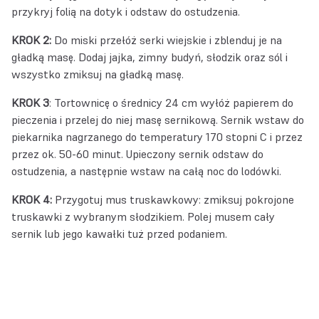
przykryj folią na dotyk i odstaw do ostudzenia.
KROK 2:
Do miski przełóż serki wiejskie i zblenduj je na
gładką masę. Dodaj jajka, zimny budyń, słodzik oraz sól i
wszystko zmiksuj na gładką masę.
KROK 3
: Tortownicę o średnicy 24 cm wyłóż papierem do
pieczenia i przelej do niej masę sernikową. Sernik wstaw do
piekarnika nagrzanego do temperatury 170 stopni C i przez
przez ok. 50-60 minut. Upieczony sernik odstaw do
ostudzenia, a następnie wstaw na całą noc do lodówki.
KROK 4:
Przygotuj mus truskawkowy: zmiksuj pokrojone
truskawki z wybranym słodzikiem. Polej musem cały
sernik lub jego kawałki tuż przed podaniem.