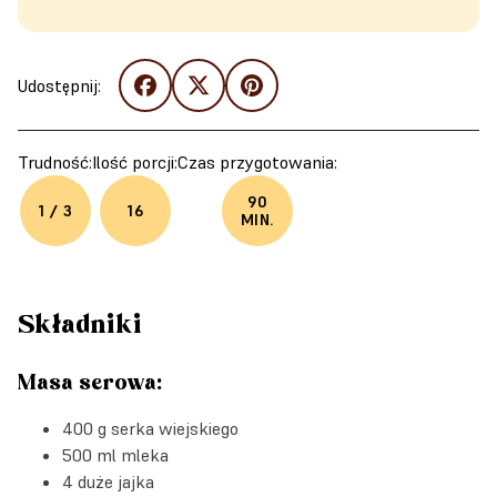
Udostępnij:
Trudność:
Ilość porcji:
Czas przygotowania:
90
1 / 3
16
MIN.
Składniki
Masa serowa:
400 g serka wiejskiego
500 ml mleka
4 duże jajka