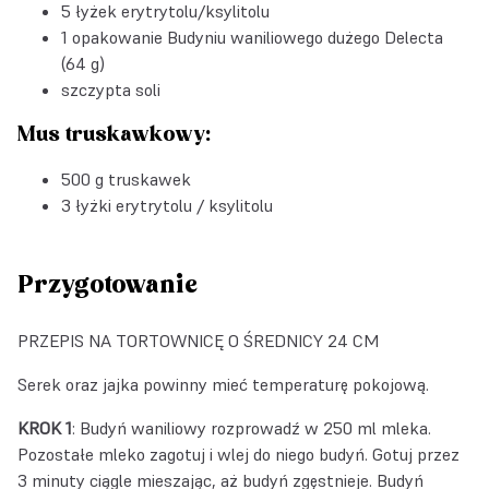
5 łyżek erytrytolu/ksylitolu
1 opakowanie
Budyniu waniliowego dużego Delecta
(64 g)
szczypta soli
Mus truskawkowy:
500 g truskawek
3 łyżki erytrytolu / ksylitolu
Przygotowanie
PRZEPIS NA TORTOWNICĘ O ŚREDNICY 24 CM
Serek oraz jajka powinny mieć temperaturę pokojową.
KROK 1
: Budyń waniliowy rozprowadź w 250 ml mleka.
Pozostałe mleko zagotuj i wlej do niego budyń. Gotuj przez
3 minuty ciągle mieszając, aż budyń zgęstnieje. Budyń