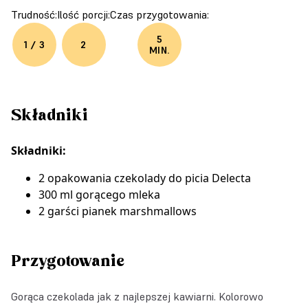
Trudność:
Ilość porcji:
Czas przygotowania:
5
1 / 3
2
MIN.
Składniki
Składniki:
2 opakowania czekolady do picia Delecta
300 ml gorącego mleka
2 garści pianek marshmallows
Przygotowanie
Gorąca czekolada jak z najlepszej kawiarni. Kolorowo