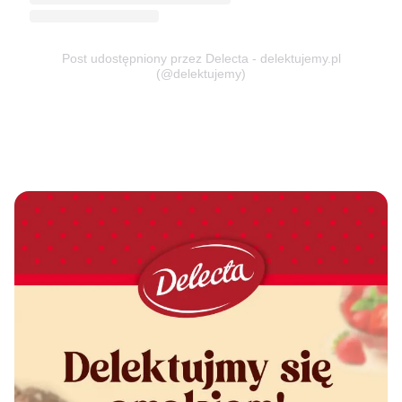
Post udostępniony przez Delecta - delektujemy.pl
(@delektujemy)