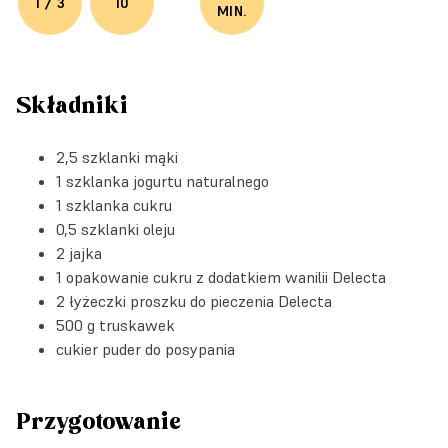
1 / 3
10
MIN.
Składniki
2,5 szklanki mąki
1 szklanka jogurtu naturalnego
1 szklanka cukru
0,5 szklanki oleju
2 jajka
1 opakowanie
cukru z dodatkiem wanilii Delecta
2 łyżeczki
proszku do pieczenia Delecta
500 g truskawek
cukier puder do posypania
Przygotowanie