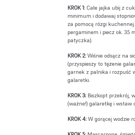
KROK 1:
Całe jajka ubij z c
minimum i dodawaj stopniow
za pomocą rózgi kuchennej.
pergaminem i piecz ok. 35 
patyczka).
KROK 2:
Wiśnie odsącz na si
(przyspieszy to tężenie gala
garnek z palnika i rozpuść w
galaretki.
KROK 3:
Biszkopt przekrój, w
(ważne!) galaretkę i wstaw 
KROK 4:
W gorącej wodzie ro
KROK 5:
Mascarpone, śmietank