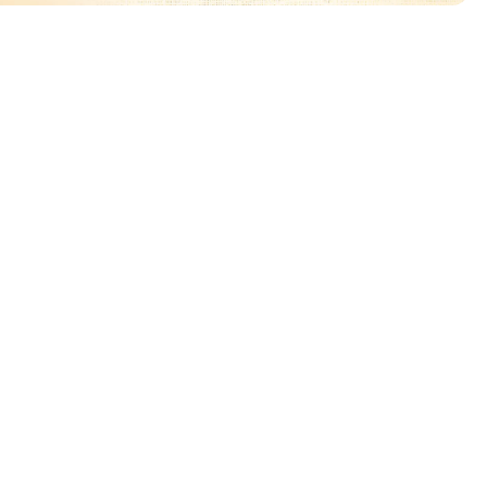
ować
🧡
🧡