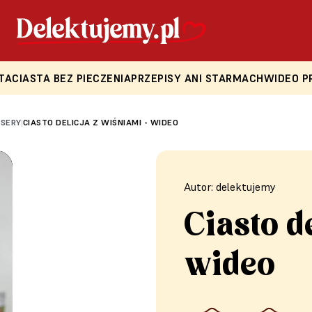
TA
CIASTA BEZ PIECZENIA
PRZEPISY ANI STARMACH
WIDEO P
ESERY
CIASTO DELICJA Z WIŚNIAMI - WIDEO
|
Autor: delektujemy
Ciasto d
wideo