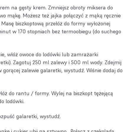
ukrem na gęsty krem. Zmniejsz obroty miksera do
o mąkę. Możesz też jajka połączyć z mąką ręcznie
 Masę biszkoptową przełóż do formy wyłożonej
minut w 170 stopniach bez termoobiegu (do suchego
cie, włóż owoce do lodówki lub zamrażarki
retki). Zagotuj 250 ml zalewy i 500 ml wody. Zdejmij
 gorącej zalewie galaretki, wystudź. Wiśnie dodaj do
łóż do rantu / formy. Wylej na biszkopt tężejącą
do lodówki.
zpuść galaretki, wystudź.
ę i cukier ubij na sztywno . Połącz z czekoladą.