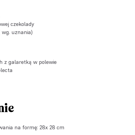
%
owej czekolady
( wg. uznania)
h z galaretką w polewie
electa
nie
owania na formę: 28x 28 cm