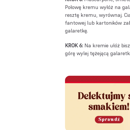
Połowę kremu wyłóż na gala
resztę kremu, wyrównaj. Cia
fantowej lub kartoników za
galaretkę.
KROK 6:
Na kremie ułóż bisz
górę wylej tężejącą galaretk