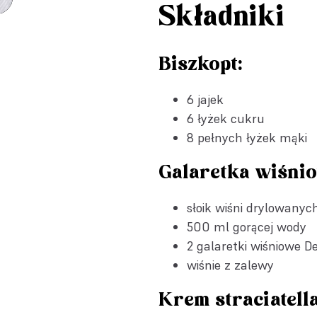
Składniki
Biszkopt:
6 jajek
6 łyżek cukru
8 pełnych łyżek mąki
Galaretka wiśni
słoik wiśni drylowanyc
500 ml gorącej wody
2
galaretki wiśniowe D
wiśnie z zalewy
Krem straciatella