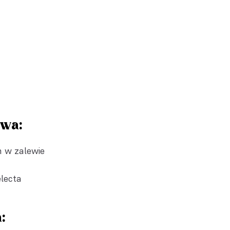
owa:
h w zalewie
electa
: