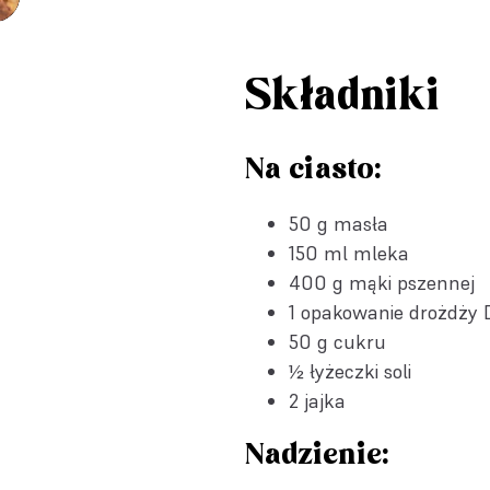
Składniki
Na ciasto:
50 g masła
150 ml mleka
400 g mąki pszennej
1 opakowanie
drożdży 
50 g cukru
½ łyżeczki soli
2 jajka
Nadzienie: