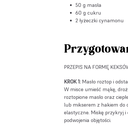
50 g masła
60 g cukru
2 łyżeczki cynamonu
Przygotowa
PRZEPIS NA FORMĘ KEKSÓ
KROK 1:
Masło roztop i odsta
W misce umieść mąkę, drożdż
roztopione masło oraz ciepł
lub mikserem z hakiem do ci
elastyczne. Miskę przykryj i
podwojenia objętości.