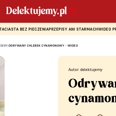
TA
CIASTA BEZ PIECZENIA
PRZEPISY ANI STARMACH
WIDEO P
ESERY
ODRYWANY CHLEBEK CYNAMONOWY - WIDEO
|
Autor: delektujemy
Odrywan
cynamon