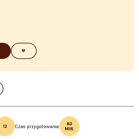
🧡
80
Czas przygotowania:
12
MIN.