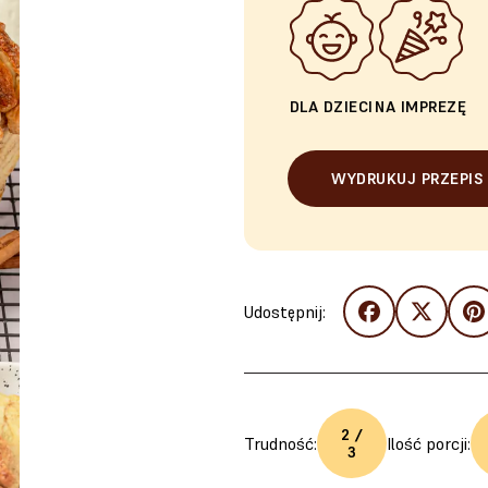
DLA DZIECI
NA IMPREZĘ
WYDRUKUJ PRZEPIS
Udostępnij:
2 /
Trudność:
Ilość porcji:
3