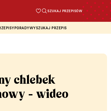
SZUKAJ PRZEPISÓW
RZEPISY
PORADY
WYSZUKAJ PRZEPIS
y chlebek
owy - wideo