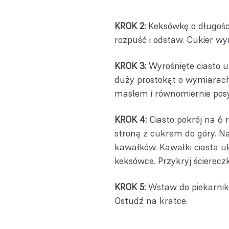
KROK 2:
Keksówkę o długośc
rozpuść i odstaw. Cukier 
KROK 3:
Wyrośnięte ciasto 
duży prostokąt o wymiarac
masłem i równomiernie po
KROK 4:
Ciasto pokrój na 6
stroną z cukrem do góry. N
kawałków. Kawałki ciasta u
keksówce. Przykryj ścierecz
KROK 5:
Wstaw do piekarnika
Ostudź na kratce.