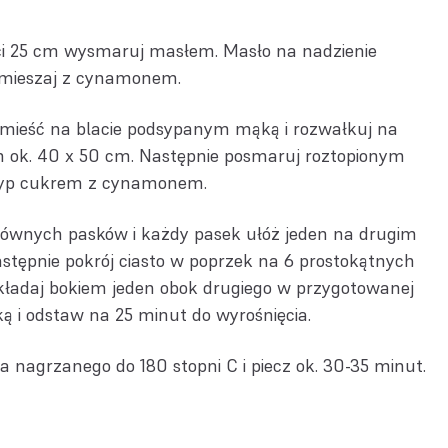
i 25 cm wysmaruj masłem. Masło na nadzienie
wymieszaj z cynamonem.
umieść na blacie podsypanym mąką i rozwałkuj na
h ok. 40 x 50 cm. Następnie posmaruj roztopionym
syp cukrem z cynamonem.
 równych pasków i każdy pasek ułóż jeden na drugim
astępnie pokrój ciasto w poprzek na 6 prostokątnych
kładaj bokiem jeden obok drugiego w przygotowanej
ką i odstaw na 25 minut do wyrośnięcia.
 nagrzanego do 180 stopni C i piecz ok. 30-35 minut.