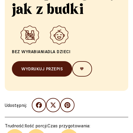
jak z budki
BEZ WYRABIANIA
DLA DZIECI
WYDRUKUJ PRZEPIS
🧡
Udostępnij:
Trudność:
Ilość porcji:
Czas przygotowania: