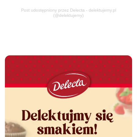
Post udostępniony przez Delecta - delektujemy.pl
(@delektujemy)