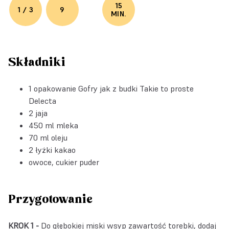
15
1 / 3
9
MIN.
Składniki
1 opakowanie
Gofry jak z budki Takie to proste
Delecta
2 jaja
450 ml mleka
70 ml oleju
2 łyżki kakao
owoce, cukier puder
Przygotowanie
KROK 1 -
Do głębokiej miski wsyp zawartość torebki, dodaj