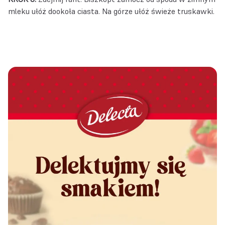
mleku ułóż dookoła ciasta. Na górze ułóż świeże truskawki.