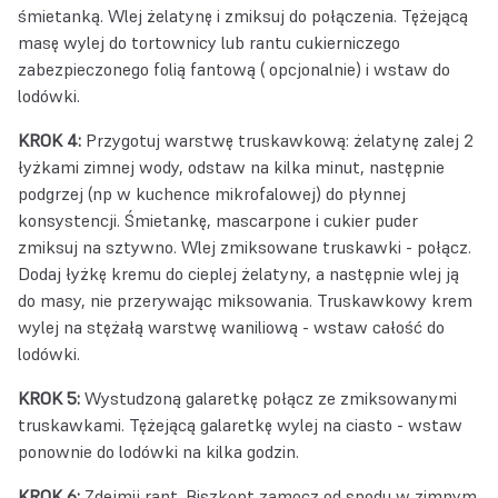
śmietanką. Wlej żelatynę i zmiksuj do połączenia. Tężejącą
masę wylej do tortownicy lub rantu cukierniczego
zabezpieczonego folią fantową ( opcjonalnie) i wstaw do
lodówki.
KROK 4:
Przygotuj warstwę truskawkową: żelatynę zalej 2
łyżkami zimnej wody, odstaw na kilka minut, następnie
podgrzej (np w kuchence mikrofalowej) do płynnej
konsystencji. Śmietankę, mascarpone i cukier puder
zmiksuj na sztywno. Wlej zmiksowane truskawki - połącz.
Dodaj łyżkę kremu do cieplej żelatyny, a następnie wlej ją
do masy, nie przerywając miksowania. Truskawkowy krem
wylej na stężałą warstwę waniliową - wstaw całość do
lodówki.
KROK 5:
Wystudzoną galaretkę połącz ze zmiksowanymi
truskawkami. Tężejącą galaretkę wylej na ciasto - wstaw
ponownie do lodówki na kilka godzin.
KROK 6:
Zdejmij rant. Biszkopt zamocz od spodu w zimnym