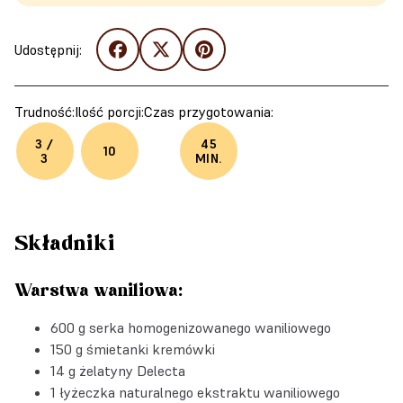
Udostępnij:
Trudność:
Ilość porcji:
Czas przygotowania:
3 /
45
10
3
MIN.
Składniki
Warstwa waniliowa:
600 g serka homogenizowanego waniliowego
150 g śmietanki kremówki
14 g
żelatyny Delecta
1 łyżeczka
naturalnego ekstraktu waniliowego