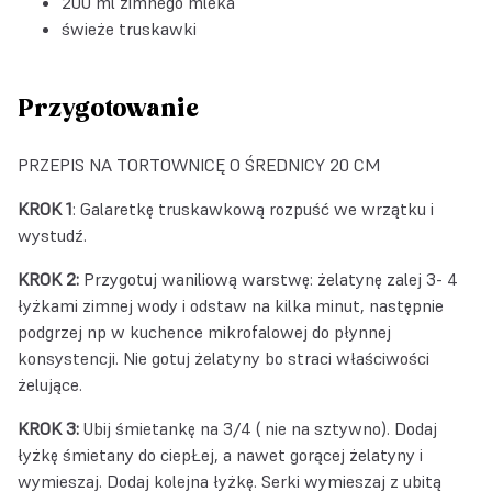
200 ml zimnego mleka
świeże truskawki
Przygotowanie
PRZEPIS NA TORTOWNICĘ O ŚREDNICY 20 CM
KROK 1
: Galaretkę truskawkową rozpuść we wrzątku i
wystudź.
KROK 2:
Przygotuj waniliową warstwę: żelatynę zalej 3- 4
łyżkami zimnej wody i odstaw na kilka minut, następnie
podgrzej np w kuchence mikrofalowej do płynnej
konsystencji. Nie gotuj żelatyny bo straci właściwości
żelujące.
KROK 3:
Ubij śmietankę na 3/4 ( nie na sztywno). Dodaj
łyżkę śmietany do ciepŁej, a nawet gorącej żelatyny i
wymieszaj. Dodaj kolejna łyżkę. Serki wymieszaj z ubitą