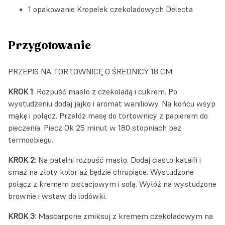
1 opakowanie
Kropelek czekoladowych Delecta
Przygotowanie
PRZEPIS NA TORTOWNICĘ O ŚREDNICY 18 CM
KROK 1
: Rozpuść masło z czekoladą i cukrem. Po
wystudzeniu dodaj jajko i aromat waniliowy. Na końcu wsyp
mąkę i połącz. Przełóż masę do tortownicy z papierem do
pieczenia. Piecz Ok 25 minut w 180 stopniach bez
termoobiegu.
KROK 2
: Na patelni rozpuść masło. Dodaj ciasto kataifi i
smaż na złoty kolor aż będzie chrupiące. Wystudzone
połącz z kremem pistacjowym i solą. Wyłóż na wystudzone
brownie i wstaw do lodówki.
KROK 3
: Mascarpone zmiksuj z kremem czekoladowym na