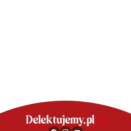
WIDEOPRZEPISY NA CIASTA I DESERY
WIDEOPRZEPISY NA
Tiramisu pistacjowe z
Szybkie b
musem truskawkowym –
Tęczobabeczk
wideo
Pana Kleks