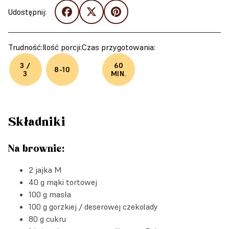
Udostępnij:
Trudność:
Ilość porcji:
Czas przygotowania:
3 /
60
8-10
3
MIN.
Składniki
Na brownie:
2 jajka M
40 g mąki tortowej
100 g masła
100 g gorzkiej / deserowej czekolady
80 g cukru