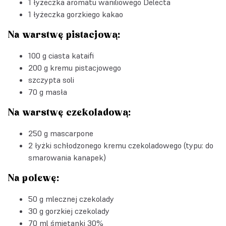
1 łyżeczka
aromatu waniliowego Delecta
1 łyżeczka gorzkiego kakao
Na warstwę pistacjową:
100 g ciasta kataifi
200 g kremu pistacjowego
szczypta soli
70 g masła
Na warstwę czekoladową:
250 g mascarpone
2 łyżki schłodzonego kremu czekoladowego (typu: do
smarowania kanapek)
Na polewę:
50 g mlecznej czekolady
30 g gorzkiej czekolady
70 ml śmietanki 30%